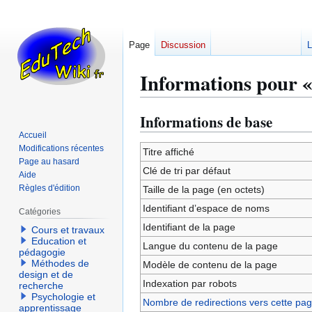
Page
Discussion
L
Informations pour «
Informations de base
Aller
Aller
à
à
Accueil
Modifications récentes
la
la
Titre affiché
Page au hasard
navigation
recherche
Clé de tri par défaut
Aide
Règles d'édition
Taille de la page (en octets)
Identifiant dʼespace de noms
Catégories
Identifiant de la page
Cours et travaux
Education et
Langue du contenu de la page
pédagogie
Méthodes de
Modèle de contenu de la page
design et de
Indexation par robots
recherche
Psychologie et
Nombre de redirections vers cette pa
apprentissage