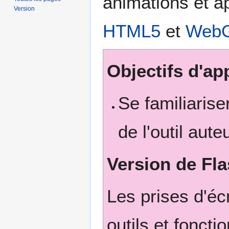
animations et ap
Version
HTML5
et
Web
Objectifs d'ap
Se familiariser
de l'outil aut
Version de Fl
Les prises d'éc
outils et fonct