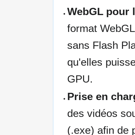
WebGL pour l
format WebGL a
sans Flash Pl
qu'elles puisse
GPU.
Prise en char
des vidéos sou
(.exe) afin de