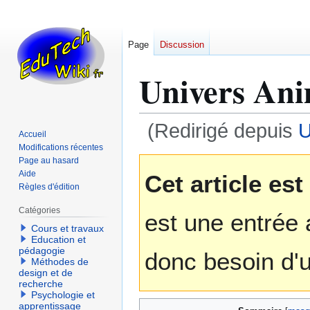
Page
Discussion
Univers An
(Redirigé depuis
U
Accueil
Modifications récentes
Aller
Aller
Page au hasard
Aide
Cet article es
à
à
Règles d'édition
la
la
navigation
recherche
Catégories
est une entrée 
Cours et travaux
Education et
pédagogie
donc besoin d'u
Méthodes de
design et de
recherche
Psychologie et
apprentissage