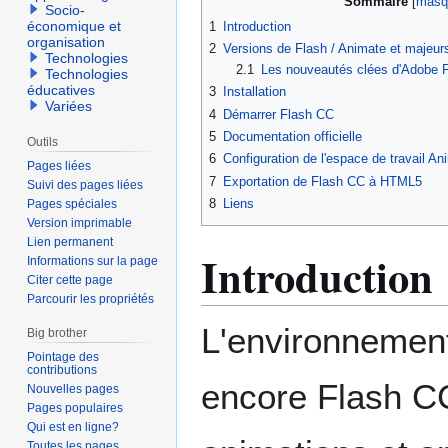
Sommaire
Socio-
économique et
1
Introduction
organisation
2
Versions de Flash / Animate et majeu
Technologies
2.1
Les nouveautés clées d'Adobe F
Technologies
éducatives
3
Installation
Variées
4
Démarrer Flash CC
5
Documentation officielle
Outils
6
Configuration de l'espace de travail A
Pages liées
7
Exportation de Flash CC à HTML5
Suivi des pages liées
8
Liens
Pages spéciales
Version imprimable
Lien permanent
Introduction
Informations sur la page
Citer cette page
Parcourir les propriétés
L'environnement
Big brother
Pointage des
contributions
encore Flash C
Nouvelles pages
Pages populaires
Qui est en ligne?
Toutes les pages