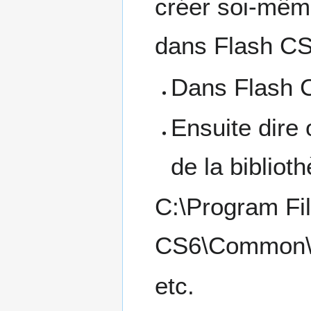
créer soi-même
dans Flash CS
Dans Flash C
Ensuite dire o
de la bibliot
C:\Program Fi
CS6\Common\Co
etc.