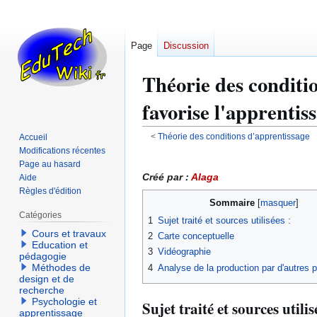
Page
Discussion
Théorie des conditi
favorise l'apprentis
<
Théorie des conditions d’apprentissage
Accueil
Modifications récentes
Aller
Aller
Page au hasard
à
à
Créé par :
Alaga
Aide
la
la
Règles d'édition
Sommaire
navigation
recherche
Catégories
1
Sujet traité et sources utilisées :
Cours et travaux
2
Carte conceptuelle
Education et
3
Vidéographie
pédagogie
Méthodes de
4
Analyse de la production par d'autres p
design et de
recherche
Psychologie et
Sujet traité et sources utilis
apprentissage