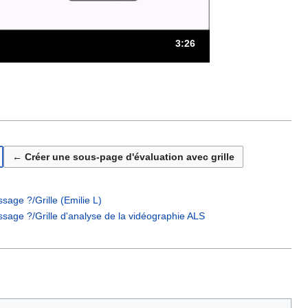
Durée : 3 minutes et 26 sec
3:26
← Créer une sous-page d'évaluation avec grille
sage ?/Grille (Emilie L)
ssage ?/Grille d'analyse de la vidéographie ALS