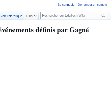
Se connecter
Demander un compte
R
Voir l’historique
Plus
e
c
 événements définis par Gagné
h
e
r
c
h
e
r