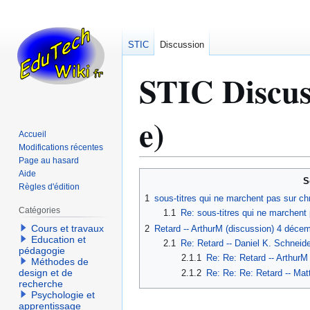
STIC
Discussion
STIC Discus
e)
Accueil
Modifications récentes
Page au hasard
Aide
Aller
Aller
S
Règles d'édition
à
à
1
sous-titres qui ne marchent pas sur c
la
la
Catégories
1.1
Re: sous-titres qui ne marchent
navigation
recherche
Cours et travaux
2
Retard -- ArthurM (discussion) 4 déce
Education et
2.1
Re: Retard -- Daniel K. Schneid
pédagogie
2.1.1
Re: Re: Retard -- Arthur
Méthodes de
design et de
2.1.2
Re: Re: Re: Retard -- Mat
recherche
Psychologie et
apprentissage