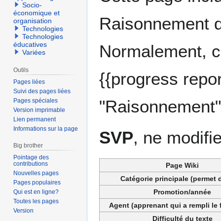
Socio-
économique et
Raisonnement de
organisation
Technologies
Technologies
éducatives
Normalement, cet
Variées
Outils
{{progress repor
Pages liées
Suivi des pages liées
"Raisonnement" 
Pages spéciales
Version imprimable
Lien permanent
Informations sur la page
SVP
, ne modifi
Big brother
Pointage des
contributions
Page Wiki
Nouvelles pages
Catégorie principale (permet d
Pages populaires
Promotion/année
Qui est en ligne?
Toutes les pages
Agent (apprenant qui a rempli le 
Version
Difficulté du texte