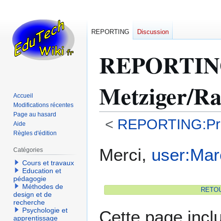
REPORTING
Discussion
REPORTI
Metziger/R
Accueil
Modifications récentes
Page au hasard
<
REPORTING:Prog
Aide
Règles d'édition
Aller
Aller
Merci,
user:Mar
Catégories
à
à
Cours et travaux
la
la
Education et
navigation
recherche
pédagogie
Méthodes de
RETOUR
design et de
recherche
Psychologie et
Cette page incl
apprentissage