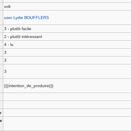
volt
user:Lydie BOUFFLERS
3 - plutôt facile
2 - plutôt intéressant
4 - lu
i
3
3
3
{{{intention_de_produire}}}
e
e