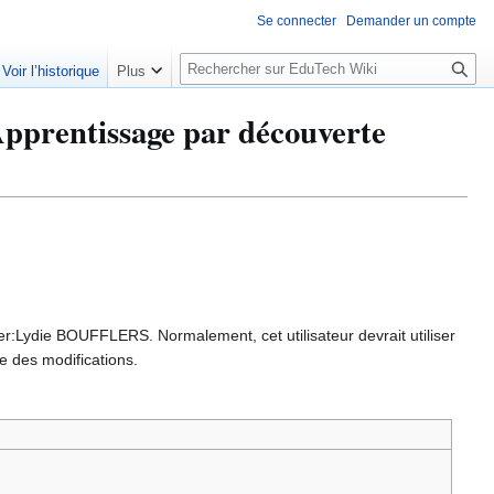
Se connecter
Demander un compte
R
Voir l’historique
Plus
e
c
prentissage par découverte
h
e
r
c
h
e
r
er:Lydie BOUFFLERS. Normalement, cet utilisateur devrait utiliser
e des modifications.