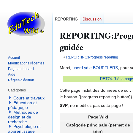
REPORTING
Discussion
REPORTING
:
Prog
guidée
<
REPORTING:Progress reporting
Accueil
Modifications récentes
Aller
Aller
Merci,
user:Lydie BOUFFLERS
, pour v
Page au hasard
à
à
Aide
RETOUR à la page 
la
la
Règles d'édition
navigation
recherche
Cette page inclut des données de suivi
Catégories
le bouton {{progress reporting button}
Cours et travaux
Education et
SVP
, ne modifiez pas cette page !
pédagogie
Méthodes de
Page Wiki
design et de
recherche
Catégorie principale (permet de
Psychologie et
apprentissage
trier)