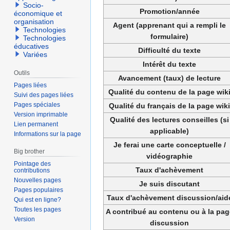
Socio-
Promotion/année
économique et
organisation
Agent (apprenant qui a rempli le
Technologies
formulaire)
Technologies
éducatives
Difficulté du texte
Variées
Intérêt du texte
Outils
Avancement (taux) de lecture
Pages liées
Qualité du contenu de la page wik
Suivi des pages liées
Pages spéciales
Qualité du français de la page wiki
Version imprimable
Qualité des lectures conseilles (si
Lien permanent
applicable)
Informations sur la page
Je ferai une carte conceptuelle /
Big brother
vidéographie
Pointage des
Taux d'achèvement
contributions
Nouvelles pages
Je suis discutant
Pages populaires
Taux d'achèvement discussion/aid
Qui est en ligne?
Toutes les pages
A contribué au contenu ou à la pag
Version
discussion