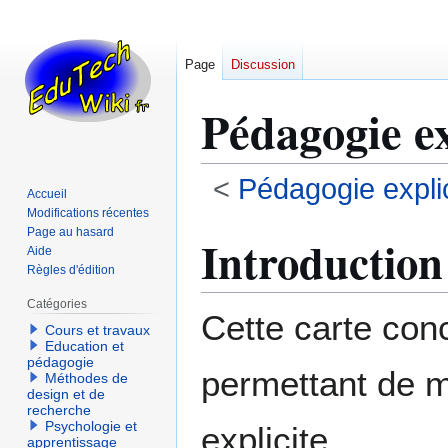
Page
Discussion
Pédagogie ex
<
Pédagogie explic
Accueil
Modifications récentes
Aller
Aller
Page au hasard
Introduction
Aide
à
à
Règles d'édition
la
la
navigation
recherche
Catégories
Cette carte con
Cours et travaux
Education et
pédagogie
permettant de m
Méthodes de
design et de
recherche
Psychologie et
explicite.
apprentissage