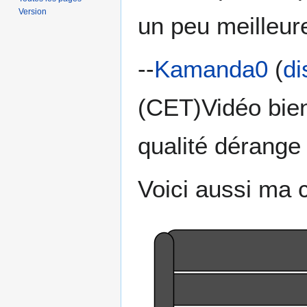
Version
un peu meilleu
--
Kamanda0
(
di
(CET)Vidéo bien 
qualité dérange 
Voici aussi ma 