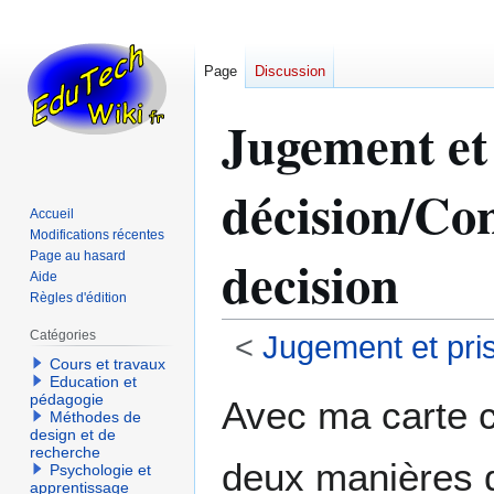
Page
Discussion
Jugement et 
décision/Con
Accueil
Modifications récentes
decision
Page au hasard
Aide
Règles d'édition
Catégories
<
Jugement et pri
Cours et travaux
Education et
Aller
Aller
pédagogie
Avec ma carte co
Méthodes de
à
à
design et de
la
la
recherche
deux manières d
navigation
recherche
Psychologie et
apprentissage