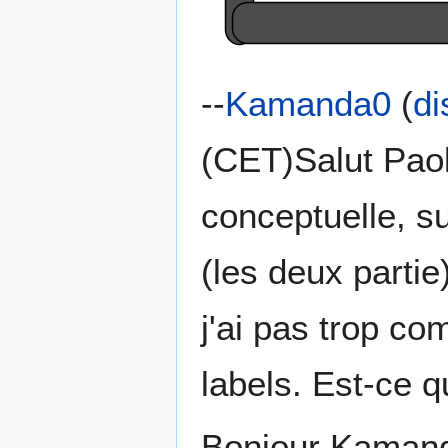
--
Kamanda0
(
di
(CET)Salut Paola
conceptuelle, s
(les deux partie)
j'ai pas trop co
labels. Est-ce q
Bonjour Kamanda,