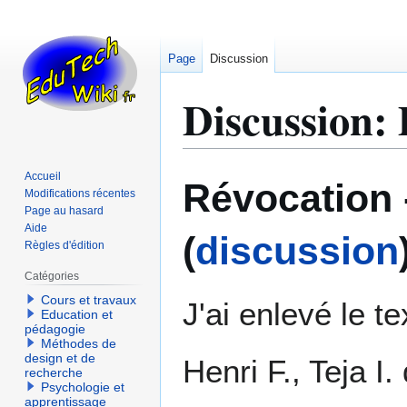
Page
Discussion
Discussion
:
Aller
Aller
Accueil
Révocation 
à
à
Modifications récentes
Page au hasard
la
la
Aide
navigation
recherche
(
discussion
Règles d'édition
Catégories
Cours et travaux
J'ai enlevé le t
Education et
pédagogie
Méthodes de
design et de
Henri F., Teja I
recherche
Psychologie et
apprentissage