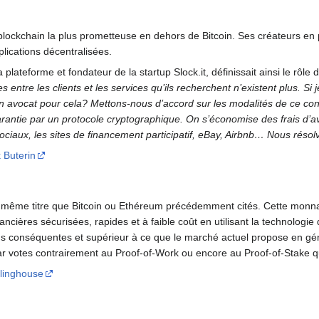
ockchain la plus prometteuse en dehors de Bitcoin. Ses créateurs en 
lications décentralisées.
 plateforme et fondateur de la startup Slock.it, définissait ainsi le rô
es entre les clients et les services qu’ils recherchent n’existent plus. 
n avocat pour cela? Mettons-nous d’accord sur les modalités de ce contr
garantie par un protocole cryptographique. On s’économise des frais d’a
ciaux, les sites de financement participatif, eBay, Airbnb… Nous réso
k Buterin
même titre que Bitcoin ou Ethéreum précédemment cités. Cette monna
nancières sécurisées, rapides et à faible coût en utilisant la technolog
s conséquentes et supérieur à ce que le marché actuel propose en géné
ar votes contrairement au Proof-of-Work ou encore au Proof-of-Stake q
linghouse