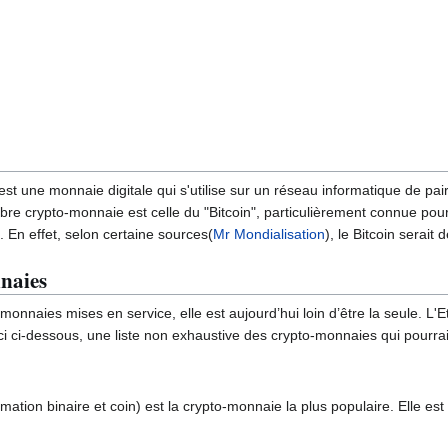
t une monnaie digitale qui s'utilise sur un réseau informatique de pair
èbre crypto-monnaie est celle du "Bitcoin", particulièrement connue pou
 En effet, selon certaine sources(
Mr Mondialisation
), le Bitcoin serait
naies
o-monnaies mises en service, elle est aujourd’hui loin d’être la seule. L
ci ci-dessous, une liste non exhaustive des crypto-monnaies qui pourrai
formation binaire et coin) est la crypto-monnaie la plus populaire. Elle e