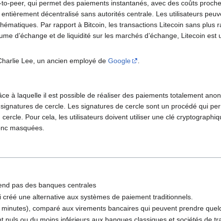
-to-peer, qui permet des paiements instantanés, avec des coûts proch
entièrement décentralisé sans autorités centrale. Les utilisateurs peuv
matiques. Par rapport à Bitcoin, les transactions Litecoin sans plus r
e volume d’échange et de liquidité sur les marchés d’échange, Litecoin 
Charlie Lee, un ancien employé de
Google
.
ce à laquelle il est possible de réaliser des paiements totalement anony
signatures de cercle. Les signatures de cercle sont un procédé qui perm
rcle. Pour cela, les utilisateurs doivent utiliser une clé cryptograp
donc masquées.
pend pas des banques centrales
ui créé une alternative aux systèmes de paiement traditionnels.
s minutes), comparé aux virements bancaires qui peuvent prendre quel
ent nuls ou du moins inférieurs aux banques classiques et sociétés de