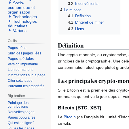
Socio-
3.2
Inconvénients
économique et
4
Le minage
organisation
4.1
Définition
Technologies
Technologies
4.2
L'intérêt de miner
éducatives
4.3
Liens
Variées
Outils
Définition
Pages liées
Suivi des pages liées
Une crypto-monnaie, ou cryptodevise, es
Pages spéciales
principes de la cryptographie. Une cél
Version imprimable
consommation électrique plutôt grande.
Lien permanent
Informations sur la page
Les principales crypto-mon
Citer cette page
Parcourir les propriétés
Si le Bitcoin est la première des crypt
Big brother
monnaies qui ont vu le jour depuis. Voi
Pointage des
contributions
Bitcoin (BTC, XBT)
Nouvelles pages
Le
Bitcoin
(de l'anglais bit : unité d'in
Pages populaires
Qui est en ligne?
ce wiki.
Toutes les pages