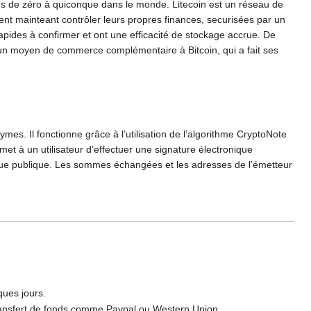
es de zéro à quiconque dans le monde. Litecoin est un réseau de
ent mainteant contrôler leurs propres finances, securisées par un
apides à confirmer et ont une efficacité de stockage accrue. De
est un moyen de commerce complémentaire à Bitcoin, qui a fait ses
mes. Il fonctionne grâce à l’utilisation de l’algorithme CryptoNote
et à un utilisateur d’effectuer une signature électronique
hique publique. Les sommes échangées et les adresses de l’émetteur
ques jours.
 transfert de fonds comme Paypal ou Western Union.