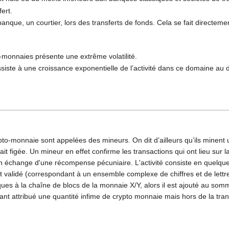
fert.
banque, un courtier, lors des transferts de fonds. Cela se fait directemen
o-monnaies présente une extrême volatilité.
siste à une croissance exponentielle de l’activité dans ce domaine au d
pto-monnaie sont appelées des mineurs. On dit d’ailleurs qu’ils minent
it figée. Un mineur en effet confirme les transactions qui ont lieu sur 
échange d'une récompense pécuniaire. L'activité consiste en quelque s
 validé (correspondant à un ensemble complexe de chiffres et de lettre
fiques à la chaîne de blocs de la monnaie X/Y, alors il est ajouté au som
t attribué une quantité infime de crypto monnaie mais hors de la trans