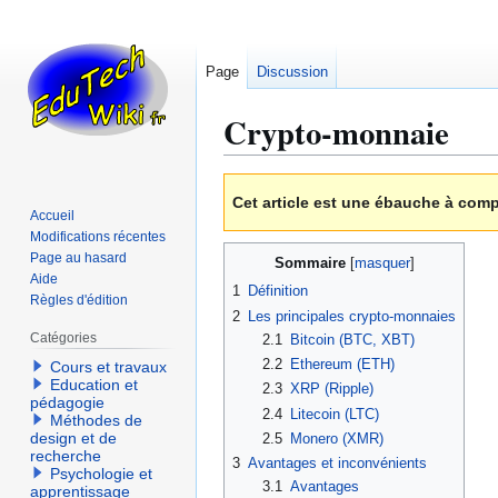
Page
Discussion
Crypto-monnaie
Aller
Aller
Cet article est une ébauche à comp
à
à
Accueil
la
la
Modifications récentes
navigation
recherche
Page au hasard
Sommaire
Aide
1
Définition
Règles d'édition
2
Les principales crypto-monnaies
Catégories
2.1
Bitcoin (BTC, XBT)
2.2
Ethereum (ETH)
Cours et travaux
Education et
2.3
XRP (Ripple)
pédagogie
2.4
Litecoin (LTC)
Méthodes de
design et de
2.5
Monero (XMR)
recherche
3
Avantages et inconvénients
Psychologie et
3.1
Avantages
apprentissage