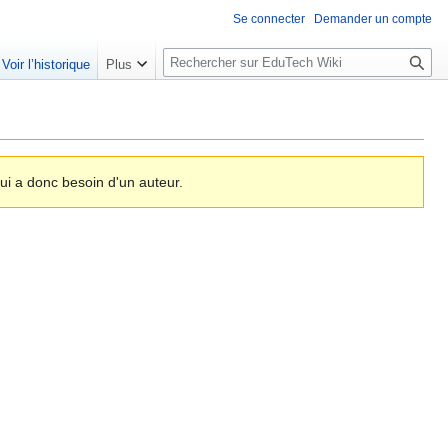
Se connecter
Demander un compte
R
Voir l’historique
Plus
e
c
h
e
r
i a donc besoin d'un auteur.
c
h
e
r