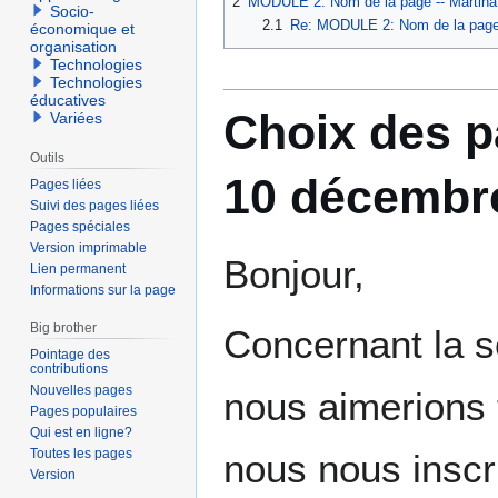
2
MODULE 2: Nom de la page -- Martina 
Socio-
2.1
Re: MODULE 2: Nom de la page -
économique et
organisation
Technologies
Technologies
éducatives
Choix des p
Variées
Outils
10 décembre
Pages liées
Suivi des pages liées
Pages spéciales
Version imprimable
Bonjour,
Lien permanent
Informations sur la page
Big brother
Concernant la s
Pointage des
contributions
Nouvelles pages
nous aimerions t
Pages populaires
Qui est en ligne?
Toutes les pages
nous nous inscri
Version