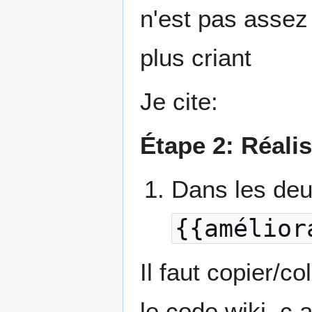
n'est pas assez 
plus criant
Je cite:
Étape 2: Réalis
Dans les deux
{{amélior
Il faut copier/co
le code wiki, c.a