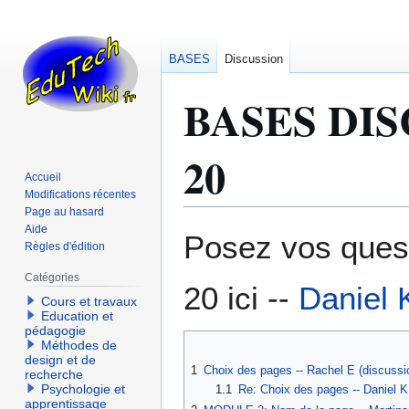
BASES
Discussion
BASES DI
20
Accueil
Modifications récentes
Page au hasard
Aide
Aller
Aller
Posez vos ques
Règles d'édition
à
à
la
la
Catégories
20 ici --
Daniel 
navigation
recherche
Cours et travaux
Education et
pédagogie
Méthodes de
design et de
1
Choix des pages -- Rachel E (discuss
recherche
Psychologie et
1.1
Re: Choix des pages -- Daniel 
apprentissage