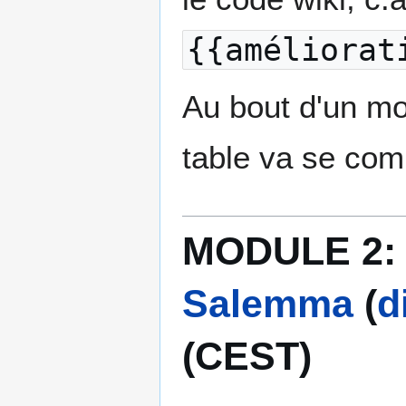
{{améliorat
Au bout d'un mo
table va se com
MODULE 2: 
Salemma
(
d
(CEST)