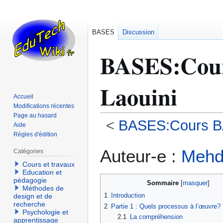
BASES
Discussion
BASES
:
Cou
Laouini
Accueil
Modifications récentes
Page au hasard
<
BASES:Cours B
Aide
Règles d'édition
Aller
Aller
Auteur-e :
Mehdi
Catégories
à
à
Cours et travaux
la
la
Education et
navigation
recherche
pédagogie
Sommaire
Méthodes de
1
Introduction
design et de
recherche
2
Partie 1 : Quels processus à l’œuvre?
Psychologie et
2.1
La compréhension
apprentissage