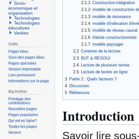
2.1.1
Construction-intégration
Socio-
économique et
2.1.2
modèle de construction de
organisation
2.1.3
modèle de résonance
Technologies
Technologies
2.1.4
modèle d'indexation d'év
éducatives
2.1.5
modèle de réseau causal
Variées
2.1.6
théorie constructionniste
2.1.7
modèle paysager
Outils
2.2
Contexte de la lecture
Pages liées
Suivi des pages liées
2.3
BUT & RESOLV
Pages spéciales
2.4
Lecture de plusieurs textes
Version imprimable
2.5
Lecture de textes en ligne
Lien permanent
3
Partie 2 : Quels facteurs ?
Informations sur la page
4
Discussion
Big brother
5
Références
Pointage des
contributions
Introduction
Nouvelles pages
Pages populaires
Qui est en ligne?
Toutes les pages
Savoir lire sous
Version