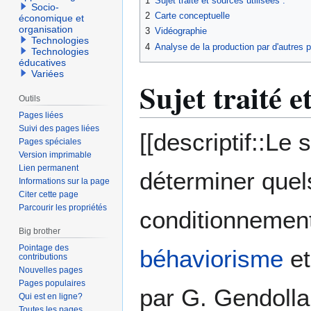
1
Sujet traité et sources utilisées :
Socio-
2
Carte conceptuelle
économique et
organisation
3
Vidéographie
Technologies
4
Analyse de la production par d'autres p
Technologies
éducatives
Variées
Sujet traité e
Outils
Pages liées
Suivi des pages liées
[[descriptif::Le 
Pages spéciales
Version imprimable
Lien permanent
déterminer quels
Informations sur la page
Citer cette page
Parcourir les propriétés
conditionnement
Big brother
Pointage des
béhaviorisme
et
contributions
Nouvelles pages
Pages populaires
par G. Gendolla,
Qui est en ligne?
Toutes les pages