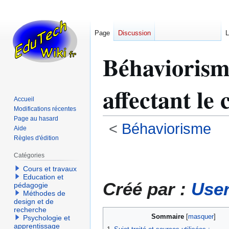
Page
Discussion
L
Béhaviorisme
affectant le
Accueil
Modifications récentes
Page au hasard
<
Béhaviorisme
Aide
Règles d'édition
Aller
Aller
Catégories
à
à
Cours et travaux
la
la
Education et
Créé par :
User
navigation
recherche
pédagogie
Méthodes de
design et de
recherche
Sommaire
Psychologie et
apprentissage