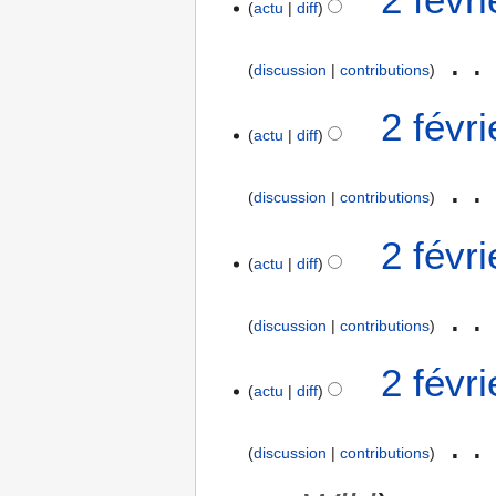
actu
diff
discussion
contributions
2 févr
actu
diff
discussion
contributions
2 févr
actu
diff
discussion
contributions
A
2 févr
u
actu
diff
c
u
discussion
contributions
n
r