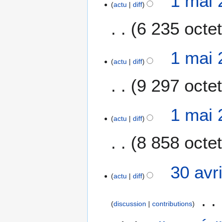
1 mai 
2
actu
diff
n
c
0
s
a
6 235 octe
t
i
1 mai 
o
actu
diff
n
s
9 297 octe
1 mai 
actu
diff
8 858 octe
3
30 avr
actu
diff
0
a
v
discussion
contributions
r
i