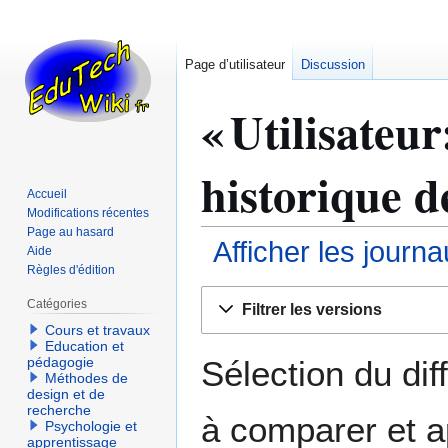
Page d’utilisateur
Discussion
« Utilisateur
historique d
Accueil
Modifications récentes
Page au hasard
Afficher les journ
Aide
Règles d'édition
Aller
Aller
Catégories
Filtrer les versions
à
à
Cours et travaux
la
la
Education et
navigation
recherche
Sélection du dif
pédagogie
Méthodes de
design et de
recherche
à comparer et a
Psychologie et
apprentissage