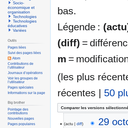
Socio-
bas.
économique et
organisation
Technologies
Technologies
Légende :
(actu
éducatives
Variées
(diff)
= différen
Outils
Pages liées
Suivi des pages liées
m
= modificatio
Atom
Contributions de
l’utilisateur
Journaux d’opérations
(
les plus récent
Voir les groupes de
l’utilisateur
Pages spéciales
récentes
|
50 pl
Informations sur la page
Big brother
Pointage des
contributions
2
29 oct
Nouvelles pages
actu
diff
9
Pages populaires