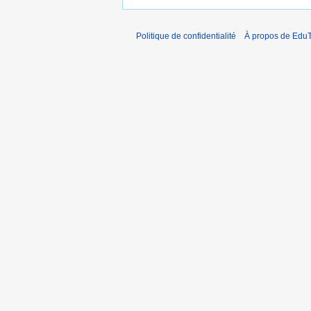
o
d
i
Politique de confidentialité
À propos de EduT
f
i
c
a
t
i
o
n
s