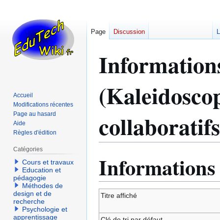
Page
Discussion
L
Informations
(Kaleidosco
Accueil
Modifications récentes
collaboratifs
Page au hasard
Aide
Règles d'édition
Catégories
Informations
Aller
Aller
Cours et travaux
à
à
Education et
pédagogie
la
la
Méthodes de
navigation
recherche
design et de
Titre affiché
recherche
Psychologie et
apprentissage
Clé de tri par défaut