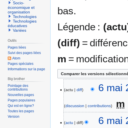
Socio-
bas.
économique et
organisation
Technologies
Technologies
Légende :
(actu
éducatives
Variées
(diff)
= différen
Outils
Pages liées
Suivi des pages liées
m
= modificatio
Atom
Pages spéciales
Informations sur la page
Big brother
6
6 mai 
Pointage des
contributions
actu
diff
m
Nouvelles pages
a
m
Pages populaires
i
discussion
contributions
Qui est en ligne?
2
Toutes les pages
0
Version
6 mai 
2
actu
diff
0