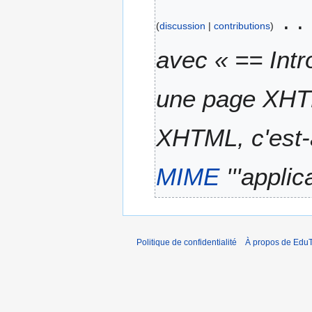
discussion
contributions
avec « == Int
une page XHTM
XHTML, c'est-à-
MIME
'''applic
Politique de confidentialité
À propos de EduT