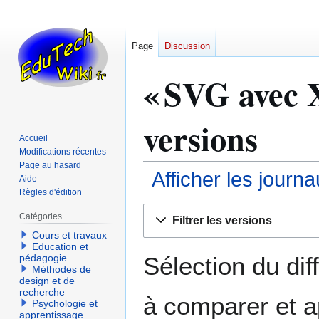
Page
Discussion
« SVG avec 
versions
Accueil
Modifications récentes
Page au hasard
Afficher les journ
Aide
Règles d'édition
Aller
Aller
Catégories
Filtrer les versions
à
à
Cours et travaux
la
la
Education et
navigation
recherche
Sélection du dif
pédagogie
Méthodes de
design et de
recherche
à comparer et a
Psychologie et
apprentissage