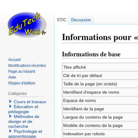
STIC
Discussion
Informations pour « 
Informations de base
Aller
Aller
à
à
Accueil
Modifications récentes
la
la
Titre affiché
Page au hasard
navigation
recherche
Clé de tri par défaut
Aide
Règles d'édition
Taille de la page (en octets)
Identifiant dʼespace de noms
Catégories
Espace de noms
Cours et travaux
Education et
Identifiant de la page
pédagogie
Méthodes de
Langue du contenu de la page
design et de
Modèle de contenu de la page
recherche
Psychologie et
Indexation par robots
apprentissage