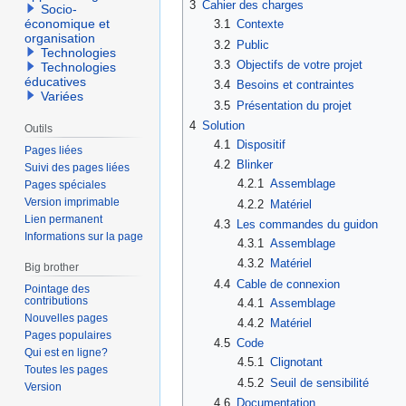
3
Cahier des charges
Socio-
économique et
3.1
Contexte
organisation
3.2
Public
Technologies
3.3
Objectifs de votre projet
Technologies
éducatives
3.4
Besoins et contraintes
Variées
3.5
Présentation du projet
4
Solution
Outils
4.1
Dispositif
Pages liées
4.2
Blinker
Suivi des pages liées
4.2.1
Assemblage
Pages spéciales
Version imprimable
4.2.2
Matériel
Lien permanent
4.3
Les commandes du guidon
Informations sur la page
4.3.1
Assemblage
4.3.2
Matériel
Big brother
4.4
Cable de connexion
Pointage des
contributions
4.4.1
Assemblage
Nouvelles pages
4.4.2
Matériel
Pages populaires
4.5
Code
Qui est en ligne?
4.5.1
Clignotant
Toutes les pages
4.5.2
Seuil de sensibilité
Version
4.6
Documentation