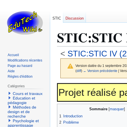
STIC
Discussion
STIC
:
STIC 
<
STIC:STIC IV (
Accueil
Modifications récentes
Page au hasard
Version datée du 1 septembre 20
(
diff
)
← Version précédente
| Vers
Aide
Règles d'édition
Aller
Aller
Catégories
Projet réalisé 
à
à
Cours et travaux
Education et
la
la
pédagogie
navigation
recherche
Méthodes de
Sommaire
design et de
1
Introduction
recherche
Psychologie et
2
Problème
apprentissage