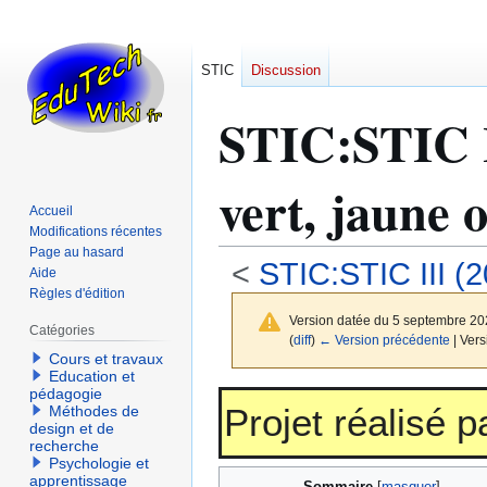
STIC
Discussion
STIC
:
STIC I
vert, jaune o
Accueil
Modifications récentes
Page au hasard
<
STIC:STIC III (
Aide
Règles d'édition
Version datée du 5 septembre 20
Catégories
(
diff
)
← Version précédente
| Vers
Cours et travaux
Education et
pédagogie
Aller
Aller
Projet réalisé 
Méthodes de
à
à
design et de
la
la
recherche
Psychologie et
navigation
recherche
apprentissage
Sommaire