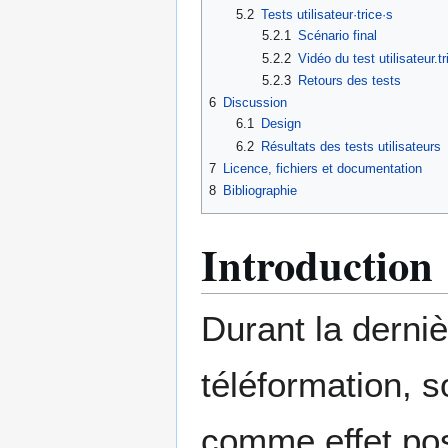
5.2
Tests utilisateur·trice·s
5.2.1
Scénario final
5.2.2
Vidéo du test utilisateur.tr
5.2.3
Retours des tests
6
Discussion
6.1
Design
6.2
Résultats des tests utilisateurs
7
Licence, fichiers et documentation
8
Bibliographie
Introduction
Durant la derniè
téléformation, s
comme effet posi