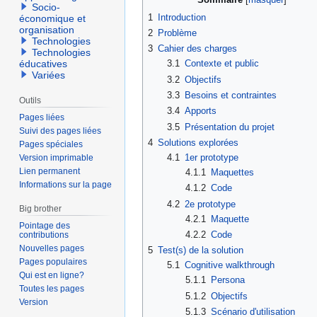
Socio-
1
Introduction
économique et
organisation
2
Problème
Technologies
3
Cahier des charges
Technologies
3.1
Contexte et public
éducatives
Variées
3.2
Objectifs
3.3
Besoins et contraintes
Outils
3.4
Apports
Pages liées
3.5
Présentation du projet
Suivi des pages liées
4
Solutions explorées
Pages spéciales
4.1
1er prototype
Version imprimable
Lien permanent
4.1.1
Maquettes
Informations sur la page
4.1.2
Code
4.2
2e prototype
Big brother
4.2.1
Maquette
Pointage des
4.2.2
Code
contributions
Nouvelles pages
5
Test(s) de la solution
Pages populaires
5.1
Cognitive walkthrough
Qui est en ligne?
5.1.1
Persona
Toutes les pages
5.1.2
Objectifs
Version
5.1.3
Scénario d'utilisation