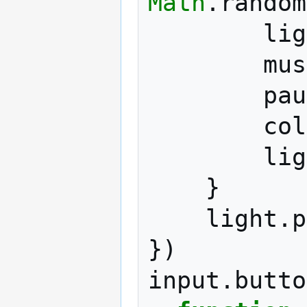
Math
.
random
lig
mus
pau
col
lig
}
light
.
p
})
input
.
butto