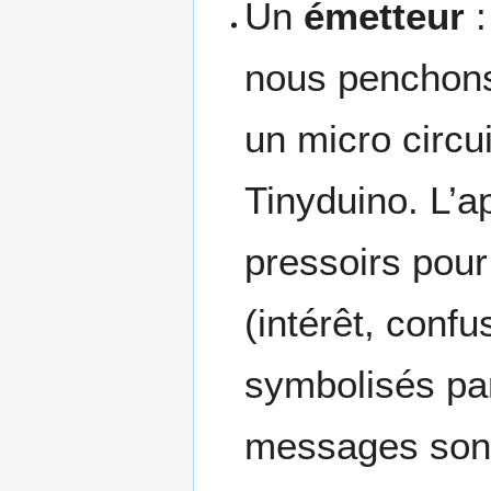
Un
émetteur
:
nous penchons 
un micro circu
Tinyduino. L’a
pressoirs pou
(intérêt, confu
symbolisés pa
messages sont