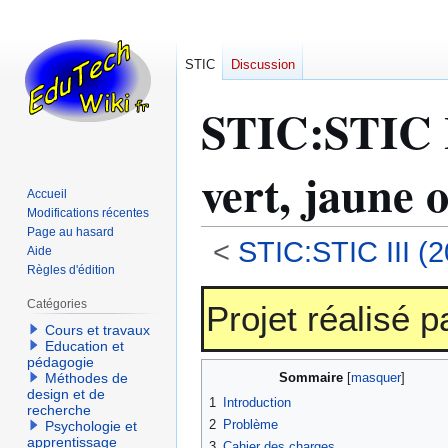
STIC
Discussion
STIC
:
STIC I
vert, jaune o
Accueil
Modifications récentes
Page au hasard
<
STIC:STIC III (
Aide
Règles d'édition
Aller
Aller
Catégories
Projet réalisé 
à
à
Cours et travaux
la
la
Education et
navigation
recherche
pédagogie
Sommaire
Méthodes de
design et de
1
Introduction
recherche
2
Problème
Psychologie et
apprentissage
3
Cahier des charges