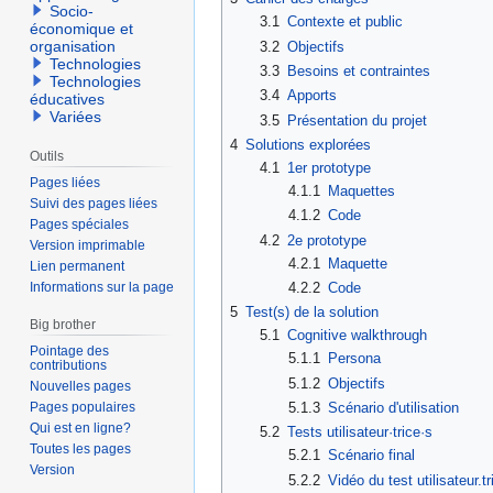
Socio-
3.1
Contexte et public
économique et
organisation
3.2
Objectifs
Technologies
3.3
Besoins et contraintes
Technologies
3.4
Apports
éducatives
Variées
3.5
Présentation du projet
4
Solutions explorées
Outils
4.1
1er prototype
Pages liées
4.1.1
Maquettes
Suivi des pages liées
4.1.2
Code
Pages spéciales
4.2
2e prototype
Version imprimable
4.2.1
Maquette
Lien permanent
4.2.2
Code
Informations sur la page
5
Test(s) de la solution
Big brother
5.1
Cognitive walkthrough
Pointage des
5.1.1
Persona
contributions
5.1.2
Objectifs
Nouvelles pages
Pages populaires
5.1.3
Scénario d'utilisation
Qui est en ligne?
5.2
Tests utilisateur·trice·s
Toutes les pages
5.2.1
Scénario final
Version
5.2.2
Vidéo du test utilisateur.tr