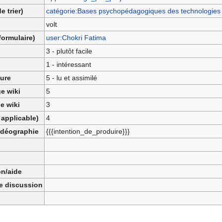
e trier)
catégorie:Bases psychopédagogiques des technologies
volt
formulaire)
user:Chokri Fatima
3 - plutôt facile
1 - intéressant
ture
5 - lu et assimilé
e wiki
5
e wiki
3
 applicable)
4
vidéographie
{{{intention_de_produire}}}
n/aide
ge discussion