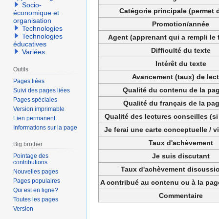
Socio-
Catégorie principale (permet d
économique et
organisation
Promotion/année
Technologies
Technologies
Agent (apprenant qui a rempli le 
éducatives
Difficulté du texte
Variées
Intérêt du texte
Outils
Avancement (taux) de lec
Pages liées
Qualité du contenu de la pag
Suivi des pages liées
Pages spéciales
Qualité du français de la pag
Version imprimable
Qualité des lectures conseilles (si
Lien permanent
Informations sur la page
Je ferai une carte conceptuelle / 
Taux d'achèvement
Big brother
Je suis discutant
Pointage des
contributions
Taux d'achèvement discussio
Nouvelles pages
Pages populaires
A contribué au contenu ou à la pa
Qui est en ligne?
Commentaire
Toutes les pages
Version