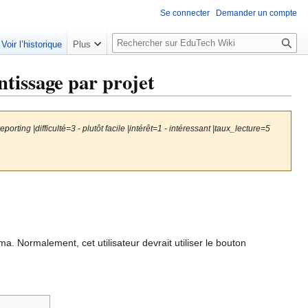
Se connecter
Demander un compte
R
Voir l’historique
Plus
e
c
tissage par projet
h
e
r
orting |difficulté=3 - plutôt facile |intérêt=1 - intéressant |taux_lecture=5
c
h
e
r
a. Normalement, cet utilisateur devrait utiliser le bouton