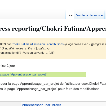
Lire
Voir le texte source
ress reporting/Chokri Fatima/Appren
00:09 par
Chokri Fatima
(
discussion
|
contributions
)
(Page créée avec « {{progress rep
=5 |qualité_textes_a_lire=4 |qualit... »)
on actuelle (diff) | Version suivante → (diff)
mise à jour
 page "Apprentissage_par_projet"
pour la page Apprentissage_par_projet de l'utilisateur user:Chokri Fatim
ns la page "Apprentissage_par_projet" pour faire des modifications.
Apprentissage_par_projet