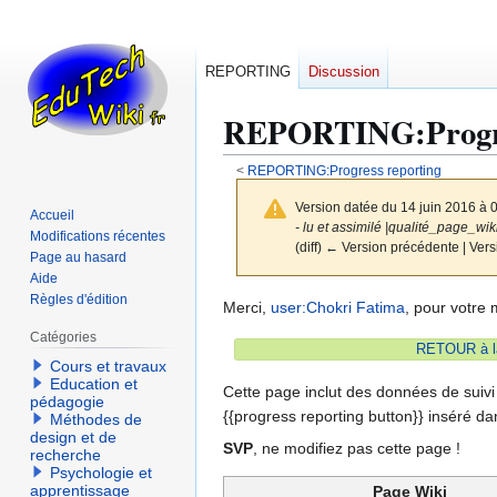
REPORTING
Discussion
REPORTING
:
Prog
<
REPORTING:Progress reporting
Version datée du 14 juin 2016 à 
Accueil
- lu et assimilé |qualité_page_wiki
Modifications récentes
(diff) ← Version précédente | Versi
Page au hasard
Aide
Règles d'édition
Aller
Aller
Merci,
user:Chokri Fatima
, pour votre 
à
à
Catégories
RETOUR à la
la
la
Cours et travaux
navigation
recherche
Education et
Cette page inclut des données de suivi 
pédagogie
{{progress reporting button}} inséré da
Méthodes de
design et de
SVP
, ne modifiez pas cette page !
recherche
Psychologie et
apprentissage
Page Wiki