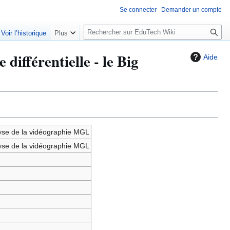
Se connecter
Demander un compte
R
Voir l’historique
Plus
e
c
différentielle - le Big
Aide
h
e
r
c
h
e
nalyse de la vidéographie MGL
r
nalyse de la vidéographie MGL