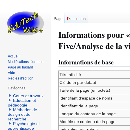
Page
Discussion
Informations pour « P
Five/Analyse de la 
Accueil
Informations de base
Aller
Aller
Modifications récentes
à
à
Page au hasard
Aide
la
la
Titre affiché
Règles d'édition
navigation
recherche
Clé de tri par défaut
Catégories
Taille de la page (en octets)
Cours et travaux
Identifiant dʼespace de noms
Education et
pédagogie
Identifiant de la page
Méthodes de
Langue du contenu de la page
design et de
recherche
Modèle de contenu de la page
Psychologie et
apprentissage
Indexation par robots