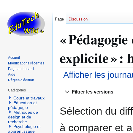
Page
Discussion
« Pédagogie 
explicite » :
Accueil
Modifications récentes
Page au hasard
Afficher les journ
Aide
Règles d'édition
Aller
Aller
Catégories
Filtrer les versions
à
à
Cours et travaux
la
la
Education et
navigation
recherche
Sélection du dif
pédagogie
Méthodes de
design et de
recherche
à comparer et a
Psychologie et
apprentissage