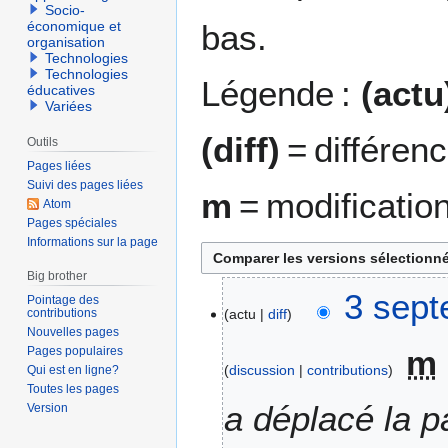
Socio-
bas.
économique et
organisation
Technologies
Technologies
Légende :
(actu
éducatives
Variées
(diff)
= différen
Outils
Pages liées
Suivi des pages liées
m
= modificatio
Atom
Pages spéciales
Informations sur la page
Big brother
3
3 sept
Pointage des
contributions
actu
diff
s
Nouvelles pages
e
m
Pages populaires
p
discussion
contributions
Qui est en ligne?
t
Toutes les pages
e
a déplacé la 
Version
m
b