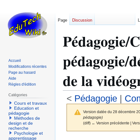
Page
Discussion
L
Pédagogie/C
pédagogie/dé
Accueil
Modifications récentes
de la vidéog
Page au hasard
Aide
Règles d'édition
Catégories
<
Pédagogie
|
Com
Cours et travaux
Education et
Version datée du 28 décembre 2
pédagogie
pédagogie)
Méthodes de
design et de
(diff) ← Version précédente | Versi
recherche
Psychologie et
apprentissage
Aller
Aller