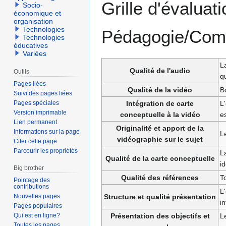
Grille d'évaluat
Socio-
à
à
économique et
organisation
la
la
Technologies
Pédagogie/Comm
navigation
recherche
Technologies
éducatives
Variées
L
Qualité de l'audio
Outils
q
Pages liées
Qualité de la vidéo
B
Suivi des pages liées
Intégration de carte
L'
Pages spéciales
Version imprimable
conceptuelle à la vidéo
es
Lien permanent
Originalité et apport de la
Informations sur la page
Le
vidéographie sur le sujet
Citer cette page
Parcourir les propriétés
La
Qualité de la carte conceptuelle
i
Big brother
Qualité des références
T
Pointage des
contributions
L'
Structure et qualité présentation
Nouvelles pages
i
Pages populaires
Présentation des objectifs et
L
Qui est en ligne?
Toutes les pages