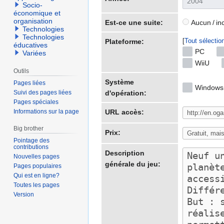
Socio-
économique et
organisation
Est-ce une suite:
Aucun / in
Technologies
Technologies
Tout sélectio
Plateforme:
éducatives
PC
Variées
WiiU
Outils
Système
Pages liées
Windows
Suivi des pages liées
d'opération:
Pages spéciales
Informations sur la page
URL accès:
Big brother
Prix:
Pointage des
contributions
Description
Nouvelles pages
générale du jeu:
Pages populaires
Qui est en ligne?
Toutes les pages
Version