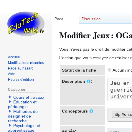
Page
Discussion
Modifier Jeux : OG
Aller
Aller
Vous n’avez pas le droit de modifier cet
à
à
Accueil
L’action que vous essayez de réaliser n
la
la
Modifications récentes
navigation
recherche
Page au hasard
Statut de la fiche
Aucun / in
Aide
Règles d'édition
Description
:
Catégories
Cours et travaux
Education et
pédagogie
Concepteurs
Méthodes de
http://en
design et de
recherche
Psychologie et
apprentissage
Année: