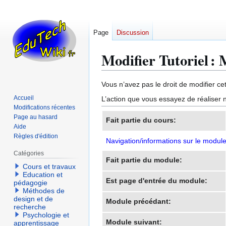
Page
Discussion
Modifier Tutoriel :
Aller
Aller
Vous n’avez pas le droit de modifier cet
à
à
Accueil
L’action que vous essayez de réaliser n
la
la
Modifications récentes
navigation
recherche
Page au hasard
Fait partie du cours:
Aide
Règles d'édition
Navigation/informations sur le modul
Catégories
Fait partie du module:
Cours et travaux
Education et
Est page d'entrée du module:
pédagogie
Méthodes de
design et de
Module précédant:
recherche
Psychologie et
Module suivant:
apprentissage