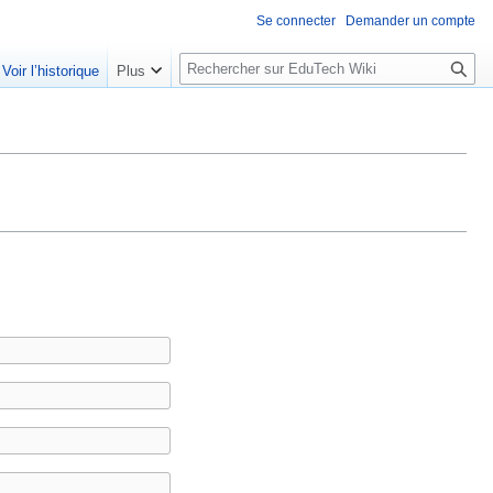
Se connecter
Demander un compte
R
Voir l’historique
Plus
e
c
h
e
r
c
h
e
r