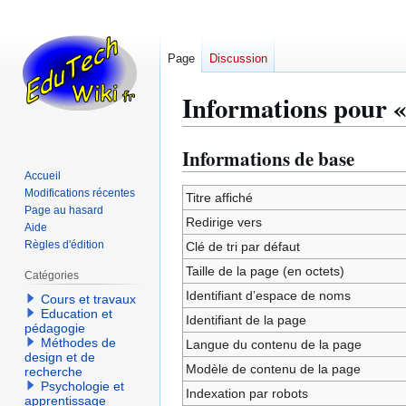
Page
Discussion
Informations pour 
Informations de base
Aller
Aller
à
à
Accueil
Modifications récentes
la
la
Titre affiché
Page au hasard
navigation
recherche
Redirige vers
Aide
Règles d'édition
Clé de tri par défaut
Taille de la page (en octets)
Catégories
Identifiant dʼespace de noms
Cours et travaux
Education et
Identifiant de la page
pédagogie
Méthodes de
Langue du contenu de la page
design et de
Modèle de contenu de la page
recherche
Psychologie et
Indexation par robots
apprentissage