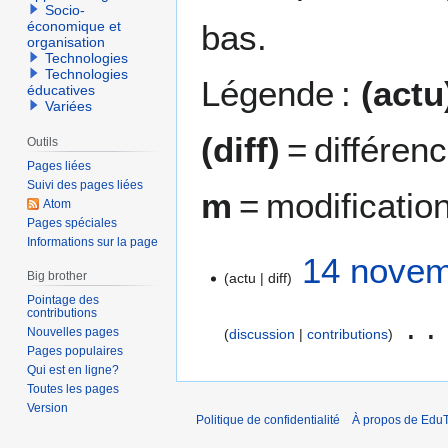
Socio-
bas.
économique et
organisation
Technologies
Technologies
Légende :
(actu
éducatives
Variées
(diff)
= différen
Outils
Pages liées
Suivi des pages liées
m
= modificatio
Atom
Pages spéciales
Informations sur la page
1
14 novem
Big brother
actu
diff
4
Pointage des
n
contributions
o
Nouvelles pages
discussion
contributions
v
Pages populaires
A
e
Qui est en ligne?
u
m
Toutes les pages
c
Version
b
Politique de confidentialité
À propos de EduT
u
r