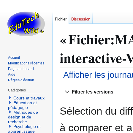
Fichier
Discussion
« Fichier:M
interactive-V
Accueil
Modifications récentes
Page au hasard
Afficher les journ
Aide
Règles d'édition
Aller
Aller
Catégories
Filtrer les versions
à
à
Cours et travaux
la
la
Education et
navigation
recherche
Sélection du dif
pédagogie
Méthodes de
design et de
recherche
à comparer et a
Psychologie et
apprentissage