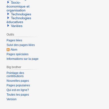
Socio-
r
économique et
2
organisation
0
Technologies
Technologies
2
éducatives
1
Variées
Outils
Pages liées
Suivi des pages liées
Atom
Pages spéciales
Informations sur la page
Big brother
Pointage des
contributions
Nouvelles pages
Pages populaires
Qui est en ligne?
Toutes les pages
Version