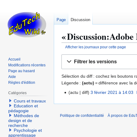
Page
Discussion
« Discussion:Adobe 
Afficher les journaux pour cette page
Aller
Aller
Accueil
Filtrer les versions
à
à
Modifications récentes
la
la
Page au hasard
Sélection du diff : cochez les boutons
Aide
navigation
recherche
Légende :
(actu)
= différence avec la d
Règles d'édition
actu
diff
3 février 2021 à 14:03
Catégories
3
f
Cours et travaux
Education et
é
pédagogie
v
Méthodes de
Politique de confidentialité
À propos de EduT
r
design et de
recherche
i
Psychologie et
e
apprentissage