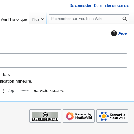
Se connecter
Demander un compte
R
Voir l’historique
Plus
e
c
Aide
h
e
r
c
h
e
n bas.
r
fication mineure.
→
tag -- ~~~~
:
nouvelle section