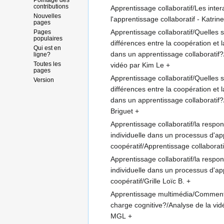
Pointage des
contributions
Apprentissage collaboratif/Les inte
Nouvelles
l'apprentissage collaboratif - Katrin
pages
Apprentissage collaboratif/Quelles s
Pages
populaires
différences entre la coopération et l
Qui est en
dans un apprentissage collaboratif?
ligne?
Toutes les
vidéo par Kim Le
+
pages
Apprentissage collaboratif/Quelles s
Version
différences entre la coopération et l
dans un apprentissage collaboratif?/
Briguet
+
Apprentissage collaboratif/la respon
individuelle dans un processus d'a
coopératif/Apprentissage collaboratif
Apprentissage collaboratif/la respon
individuelle dans un processus d'a
coopératif/Grille Loïc B.
+
Apprentissage multimédia/Comment 
charge cognitive?/Analyse de la vi
MGL
+