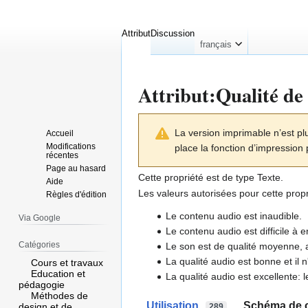
Attribut
Discussion
français
Attribut:Qualité de 
Aller
Aller
La version imprimable n’est plu
Accueil
à
à
Modifications
place la fonction d’impression 
la
la
récentes
navigation
recherche
Page au hasard
Cette propriété est de type
Texte
.
Aide
Les valeurs autorisées pour cette propr
Règles d'édition
Le contenu audio est inaudible.
Via Google
Le contenu audio est difficile à 
Catégories
Le son est de qualité moyenne, a
La qualité audio est bonne et il 
Cours et travaux
Education et
La qualité audio est excellente:
pédagogie
Méthodes de
Utilisation
Schéma de c
design et de
289