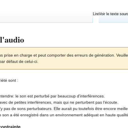
Lire
Voir le texte sour
l'audio
s prise en charge et peut comporter des erreurs de génération. Veuillez 
par défaut de celui-ci.
iété sont :
entendre: le son est perturbé par beaucoup d'interférences.
vec de petites interférences, mais qui ne perturbent pas l'écoute.
n'y pas de sons perturbateurs. Elle aurait pu toutefois être encore meill
 le son a été enregistré dans un environnement adéquat en haute qualit
ontrainte