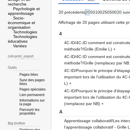
recherche
Psychologie et
20 précédents
20
50
100
250
500
20 sui
apprentissage
Socio-
Affichage de 20 pages utilisant cette pr
économique et
organisation
Technologies
4
Technologies
éducatives
4C-ID/4C-ID comment est construite
Variées
méthode?/Grille (Emilie L)
+
4C-ID/4C-ID comment est construite
coll-print_export
méthode?/Grille (remplacez par NB.
Outils
4C-ID/Pourquoi le principe d'étayage
Pages liées
important lors de l'utilisation du 4C-
Suivi des pages
L)
+
liées
Pages spéciales
4C-ID/Pourquoi le principe d'étayage
Lien permanent
important lors de l'utilisation du 4C-
Informations sur
(remplacez par NB)
+
la page
Parcourir les
A
propriétés
Apprentissage collaboratif/Les inte
Big brother
l'apprentissage collaboratif - Grille