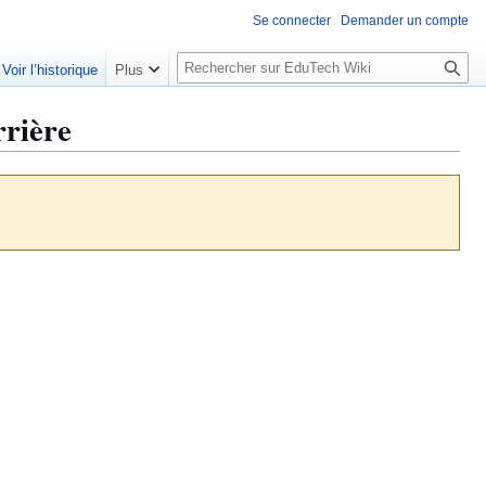
Se connecter
Demander un compte
R
Voir l’historique
Plus
e
c
rrière
h
e
r
c
h
e
r