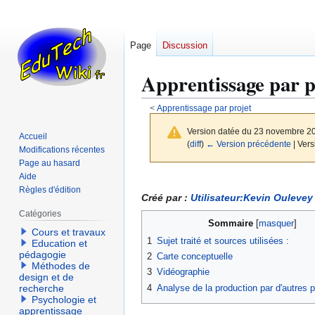
Page
Discussion
Apprentissage par p
<
Apprentissage par projet
Version datée du 23 novembre 2
Accueil
(
diff
)
← Version précédente
| Vers
Modifications récentes
Page au hasard
Aide
Aller
Aller
Règles d'édition
à
à
Créé par :
Utilisateur:Kevin Oulevey
la
la
Catégories
Sommaire
navigation
recherche
Cours et travaux
1
Sujet traité et sources utilisées :
Education et
pédagogie
2
Carte conceptuelle
Méthodes de
3
Vidéographie
design et de
4
Analyse de la production par d'autres p
recherche
Psychologie et
apprentissage