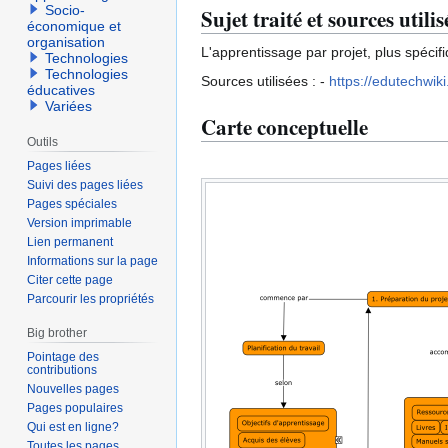
Socio-
Sujet traité et sources utilis
économique et
organisation
L'apprentissage par projet, plus spécif
Technologies
Technologies
Sources utilisées : -
https://edutechwik
éducatives
Variées
Carte conceptuelle
Outils
Pages liées
Suivi des pages liées
Pages spéciales
Version imprimable
Lien permanent
Informations sur la page
Citer cette page
Parcourir les propriétés
Big brother
Pointage des
contributions
Nouvelles pages
Pages populaires
Qui est en ligne?
Toutes les pages