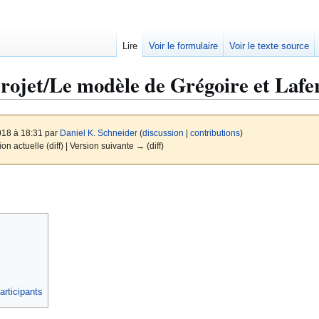
Lire
Voir le formulaire
Voir le texte source
rojet/Le modèle de Grégoire et Lafe
018 à 18:31 par
Daniel K. Schneider
(
discussion
|
contributions
)
ion actuelle (diff) | Version suivante → (diff)
articipants