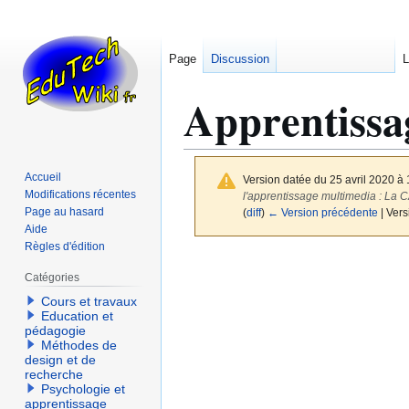
Page
Discussion
L
Apprentissa
Accueil
Version datée du 25 avril 2020 à
Modifications récentes
l'apprentissage multimedia : La
Page au hasard
(
diff
)
← Version précédente
| Vers
Aide
Règles d'édition
Aller
Aller
Catégories
à
à
la
la
Cours et travaux
Education et
navigation
recherche
pédagogie
Méthodes de
design et de
recherche
Psychologie et
apprentissage