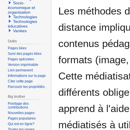
Socio-
Les méthodes d
économique et
organisation
Technologies
Technologies
distance impliqu
éducatives
Variées
contenus pédago
Outils
Pages liées
Suivi des pages liées
formats (image, 
Pages spéciales
Version imprimable
Lien permanent
Cette médiatisa
Informations sur la page
Citer cette page
Parcourir les propriétés
différents oblig
Big brother
Pointage des
apprend à l'aid
contributions
Nouvelles pages
Pages populaires
médiatisés à uti
Qui est en ligne?
Toutes les pages