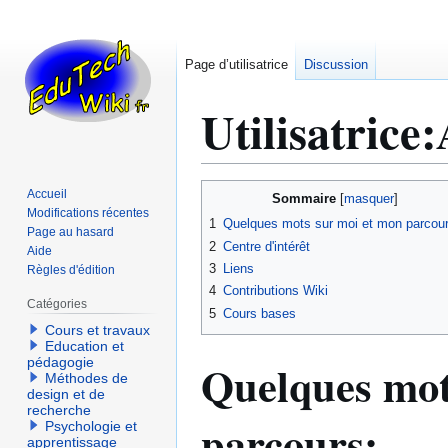
Page d’utilisatrice
Discussion
Utilisatrice
:
Aller
Aller
Accueil
Sommaire
à
à
Modifications récentes
1
Quelques mots sur moi et mon parcour
Page au hasard
la
la
2
Centre d'intérêt
Aide
navigation
recherche
3
Liens
Règles d'édition
4
Contributions Wiki
Catégories
5
Cours bases
Cours et travaux
Education et
pédagogie
Quelques mot
Méthodes de
design et de
recherche
parcours:
Psychologie et
apprentissage