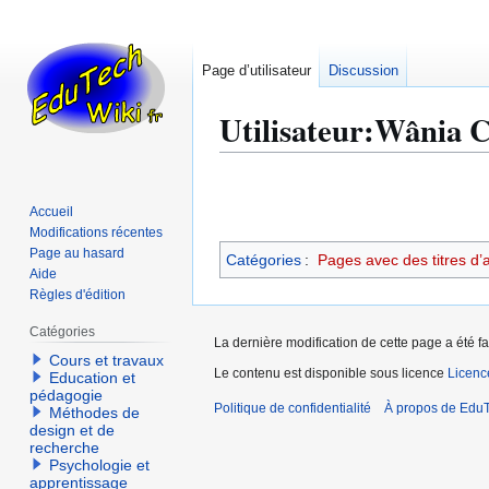
Page d’utilisateur
Discussion
Utilisateur
:
Wânia C
Aller
Aller
à
à
Accueil
la
la
Modifications récentes
navigation
recherche
Page au hasard
Catégories
:
Pages avec des titres d’
Aide
Règles d'édition
Catégories
La dernière modification de cette page a été fai
Cours et travaux
Le contenu est disponible sous licence
Licen
Education et
pédagogie
Politique de confidentialité
À propos de EduT
Méthodes de
design et de
recherche
Psychologie et
apprentissage