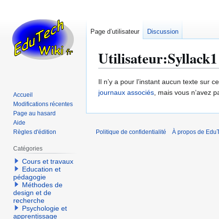
Page d’utilisateur
Discussion
Utilisateur
:
Syllack1
Aller
Aller
Il n’y a pour l’instant aucun texte sur
à
à
journaux associés
, mais vous n’avez p
Accueil
la
la
Modifications récentes
navigation
recherche
Page au hasard
Aide
Règles d'édition
Politique de confidentialité
À propos de EduT
Catégories
Cours et travaux
Education et
pédagogie
Méthodes de
design et de
recherche
Psychologie et
apprentissage