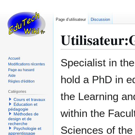
Page d’utilisateur
Discussion
Utilisateur
:
G
Aller
Aller
Accueil
Specialist in th
à
à
Modifications récentes
Page au hasard
la
la
Aide
hold a PhD in ed
navigation
recherche
Règles d'édition
Catégories
the Learning a
Cours et travaux
Education et
pédagogie
within the Facu
Méthodes de
design et de
recherche
Sciences of the
Psychologie et
apprentissage