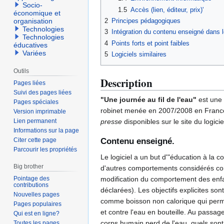
Socio-
1.5
Accès (lien, éditeur, prix)'
économique et
2
Principes pédagogiques
organisation
Technologies
3
Intégration du contenu enseigné dans l
Technologies
4
Points forts et point faibles
éducatives
Variées
5
Logiciels similaires
Outils
Description
Pages liées
Suivi des pages liées
"Une journée au fil de l'eau"
est une 
Pages spéciales
robinet menée en 2007/2008 en France 
Version imprimable
Lien permanent
presse
disponibles sur le site du logici
Informations sur la page
Contenu enseigné.
Citer cette page
Parcourir les propriétés
Le logiciel a un but d'"éducation à la
Big brother
d'autres comportements considérés comm
Pointage des
modification du comportement des enfant
contributions
déclarées). Les objectifs explicites sont
Nouvelles pages
comme boisson non calorique qui permet d
Pages populaires
et contre l'eau en bouteille. Au passag
Qui est en ligne?
corps humain perd de l'eau, quels sont c
Toutes les pages