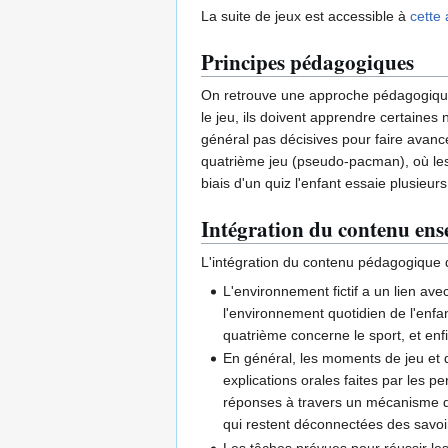
La suite de jeux est accessible à
cette
Principes pédagogiques
On retrouve une approche pédagogique 
le jeu, ils doivent apprendre certaines
général pas décisives pour faire avance
quatrième jeu (pseudo-pacman), où les 
biais d'un quiz l'enfant essaie plusie
Intégration du contenu ense
L'intégration du contenu pédagogique d
L'environnement fictif a un lien av
l'environnement quotidien de l'enfan
quatrième concerne le sport, et enf
En général, les moments de jeu et 
explications orales faites par les p
réponses à travers un mécanisme d
qui restent déconnectées des savoi
Les tâches prévues pour réussir les