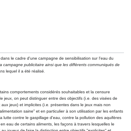
 dans le cadre d'une campagne de sensibilisation sur l'eau du
a campagne publicitaire ainsi que les différents communiqués de
s lequel il a été réalisé.
ertains comportements considérés souhaitables et la censure
eux, on peut distinguer entre des objectifs (i.e. des visées de
aux jeux) et implicites (i.e. présentes dans le jeux mais non
alimentation saine" et en particulier à son utilisation par les enfants
a lutte contre le gaspillage d'eau, contre la pollution des aquifères
en eau de certains aliments, les façons à travers lesquelles le
 joueur de faire la distinction entre objectifs "explicites" et