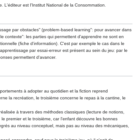
te. L'éditeur est l'Institut National de la Consommation.
ssage par obstacles" (problem-based learning": pour avancer dans
 le contexte": les parties qui permettent d'apprendre ne sont en
tionnelle (fiche d'information). C'est par exemple le cas dans le
apprentissage par essai-erreur est présent au sein du jeu: par le
éponses permettent d'avancer.
mportements à adopter au quotidien et la fiction reprend
rne la recréation, le troisième concerne le repas à la cantine, le
éalisée à travers des méthodes classiques (lecture de notions,
 le premier et le troisième, car l'enfant découvre les bonnes
tégrés au niveau conceptuel, mais pas au niveau des mécaniques,
sé apprendre, sauf pour le troisième jeu, où il s'agit de