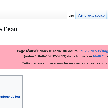
Lire
Voir le texte source
e l'eau
Page réalisée dans le cadre du cours
Jeux Vidéo Pédag
(volée "Stella" 2012-2013) de la formation
Maltt
, 
Cette page est une ébauche en cours de réalisation. 
nique de jeu.