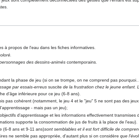
tes.
s à propos de l'eau dans les fiches informatives.
oloré.
 personnages des dessins-animés
contemporains.
ant la phase de jeu (si on se trompe, on ne comprend pas pourquoi...e
ssage par essais-erreus
suscite
de la frustration chez le jeune enfant. 
nche d'âge inférieure pour ce jeu (6-8 ans).
ois pas cohérent (notamment, le jeu 4 et le "jeu" 5 ne sont pas des jeu
d'apprentissage - mais pas un jeu);
bjectifs d'apprentissage et les informations effectivement transmises da
imations supporte la consommation de jus de fruits à la place de l'eau).
e (6-8 ans et 9-11 ans)
sont semblables et il est fort difficile de compren
aires ne semble pas appropriée, d'autant plus si on considère
que l'évol