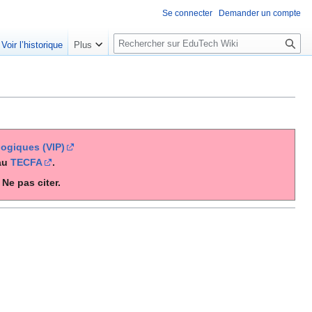
Se connecter
Demander un compte
R
Voir l’historique
Plus
e
c
h
e
r
c
ogiques (VIP)
h
au
TECFA
.
e
Ne pas citer.
r