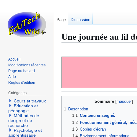
Page
Discussion
Une journée au fil d
Aller
Aller
à
à
Accueil
la
la
Modifications récentes
navigation
recherche
Page au hasard
Aide
Règles d'édition
Catégories
Cours et travaux
Sommaire
Education et
1
Description
pédagogie
Méthodes de
1.1
Contenu enseigné.
design et de
1.2
Fonctionnement général, méca
recherche
1.3
Copies d'écran
Psychologie et
apprentissage
1.4
Environnement informatique