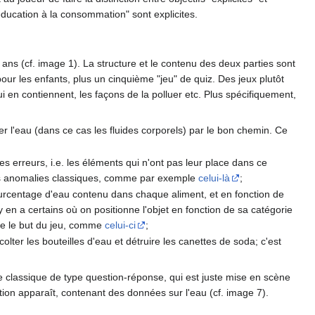
"éducation à la consommation" sont explicites.
 ans (cf. image 1). La structure et le contenu des deux parties sont
ur les enfants, plus un cinquième "jeu" de quiz. Des jeux plutôt
i en contiennent, les façons de la polluer etc. Plus spécifiquement,
ser l'eau (dans ce cas les fluides corporels) par le bon chemin. Ce
les erreurs, i.e. les éléments qui n'ont pas leur place dans ce
 des anomalies classiques, comme par exemple
celui-là
;
e pourcentage d'eau contenu dans chaque aliment, et en fonction de
 y en a certains où on positionne l'objet en fonction de sa catégorie
ême le but du jeu, comme
celui-ci
;
lter les bouteilles d'eau et détruire les canettes de soda; c'est
ie classique de type question-réponse, qui est juste mise en scène
tion apparaît, contenant des données sur l'eau (cf. image 7).