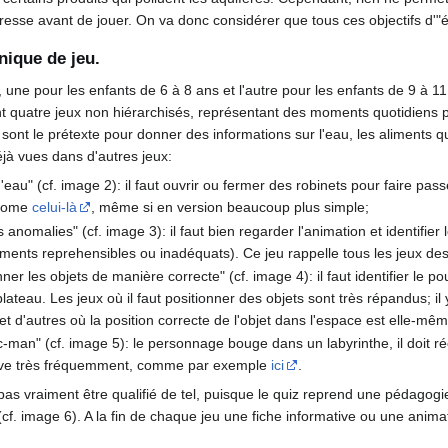
de presse avant de jouer. On va donc considérer que tous ces objectifs d'
ique de jeu.
, une pour les enfants de 6 à 8 ans et l'autre pour les enfants de 9 à 11
nt quatre jeux non hiérarchisés, représentant des moments quotidiens po
sont le prétexte pour donner des informations sur l'eau, les aliments qu
jà vues dans d'autres jeux:
'eau" (cf. image 2): il faut ouvrir ou fermer des robinets pour faire pas
 come
celui-là
, même si en version beaucoup plus simple;
anomalies" (cf. image 3): il faut bien regarder l'animation et identifier 
tements reprehensibles ou inadéquats). Ce jeu rappelle tous les jeux
onner les objets de manière correcte" (cf. image 4): il faut identifier l
plateau. Les jeux où il faut positionner des objets sont très répandus; il
 et d'autres où la position correcte de l'objet dans l'espace est elle-m
man" (cf. image 5): le personnage bouge dans un labyrinthe, il doit réco
uve très fréquemment, comme par exemple
ici
.
pas vraiment être qualifié de tel, puisque le quiz reprend une pédagog
cf. image 6). A la fin de chaque jeu une fiche informative ou une anima