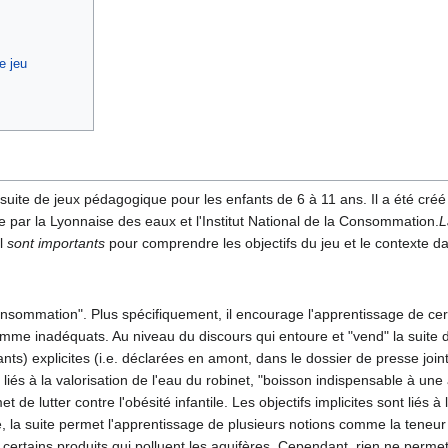
e jeu
suite de jeux pédagogique pour les enfants de 6 à 11 ans. Il a été créé
par la Lyonnaise des eaux et l'Institut National de la Consommation.
L
el
sont importants
pour comprendre les objectifs du jeu et le contexte dan
 consommation". Plus spécifiquement, il encourage l'apprentissage de c
e inadéquats. Au niveau du discours qui entoure et "vend" la suite de j
s) explicites (i.e. déclarées en amont, dans le dossier de presse joint 
 liés à la valorisation de l'eau du robinet, "boisson indispensable à une 
e lutter contre l'obésité infantile. Les objectifs implicites sont liés à l
e, la suite permet l'apprentissage de plusieurs notions comme la teneur 
ertains produits qui polluent les aquifères. Cependant, rien ne permet au