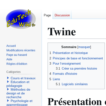
Page
Discussion
Twine
Aller
Aller
Accueil
Sommaire
à
à
Modifications récentes
1
Présentation et historique
Page au hasard
la
la
2
Principes de base et fonctionnement
Aide
navigation
recherche
3
Pour l’enseignement
Règles d'édition
3.1
Créer sa première histoire
Catégories
4
Formats d'histoire
Cours et travaux
5
Liens
Education et
5.1
Logiciels similaires
pédagogie
Méthodes de
design et de
Présentation 
recherche
Psychologie et
apprentissage