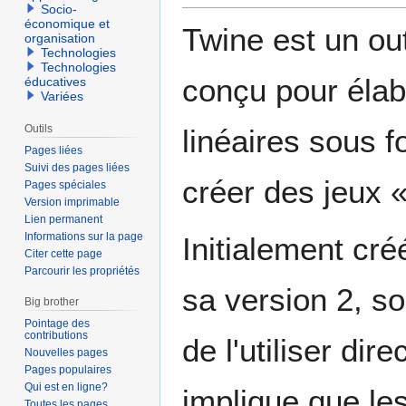
Socio-
économique et
Twine est un out
organisation
Technologies
Technologies
conçu pour élabo
éducatives
Variées
Outils
linéaires sous 
Pages liées
Suivi des pages liées
créer des jeux «
Pages spéciales
Version imprimable
Lien permanent
Informations sur la page
Initialement cré
Citer cette page
Parcourir les propriétés
sa version 2, s
Big brother
Pointage des
contributions
de l'utiliser di
Nouvelles pages
Pages populaires
Qui est en ligne?
implique que le
Toutes les pages