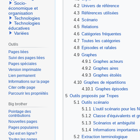
Socio-
4.2
Univers de référence
économique et
4.3
Références utilisées
organisation
Technologies
4.4
Scénario
Technologies
4.5
Relations
éducatives
Variées
4.6
Catégories fréquentes
4.7
Toutes les catégories
Outils
4.8
Episodes et rafales
Pages liées
4.9
Graphes
Suivi des pages liées
4.9.1
Graphes acteurs
Pages spéciales
4.9.2
Graphes aires
Version imprimable
4.9.3
Graphes étoilés
Lien permanent
Informations sur la page
4.10
Graphes de répartitions
Citer cette page
4.10.1
Graphes épisodes
Parcourir les propriétés
5
Outils proposés par Tropes
5.1
Outils scénario
Big brother
5.1.1
L'outil scénario pour les N
Pointage des
contributions
5.1.2
Classe d’équivalents et 
Nouvelles pages
5.1.3
Scénarios et ambiguïté
Pages populaires
5.1.4
Informations importantes 
Qui est en ligne?
5.2
Extraction terminologique
Toutes les pages