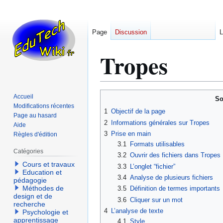
Page
Discussion
L
Tropes
Aller
Aller
Accueil
So
à
à
Modifications récentes
1
Objectif de la page
Page au hasard
la
la
2
Informations générales sur Tropes
Aide
navigation
recherche
3
Prise en main
Règles d'édition
3.1
Formats utilisables
Catégories
3.2
Ouvrir des fichiers dans Tropes
Cours et travaux
3.3
L’onglet “fichier”
Education et
3.4
Analyse de plusieurs fichiers
pédagogie
Méthodes de
3.5
Définition de termes importants
design et de
3.6
Cliquer sur un mot
recherche
4
L’analyse de texte
Psychologie et
apprentissage
4.1
Style