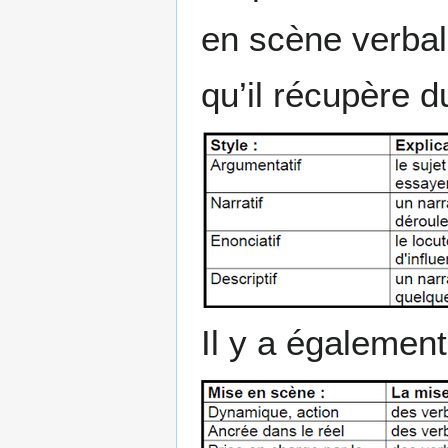
en scène verbale
qu’il récupère du
Il y a égalemen