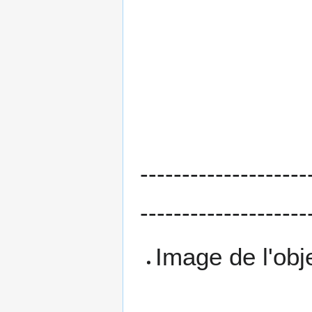
--------------------
--------------------
Image de l'obje