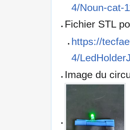
4/Noun-cat-1
Fichier STL po
https://tecfa
4/LedHolderJ
Image du circu