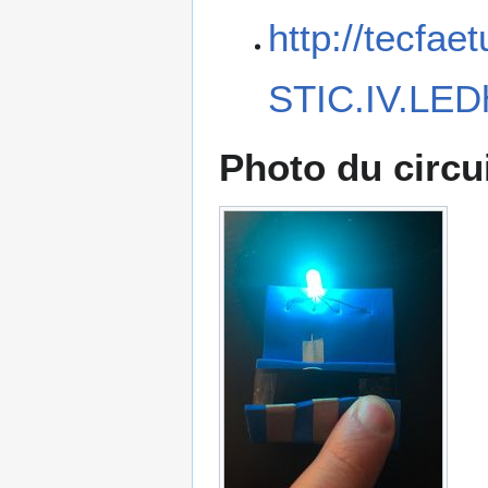
http://tecfae
STIC.IV.LEDh
Photo du circui