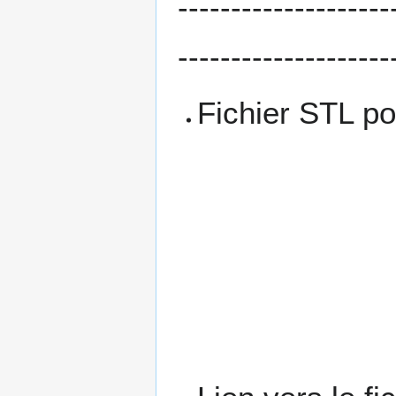
--------------------
--------------------
Fichier STL po