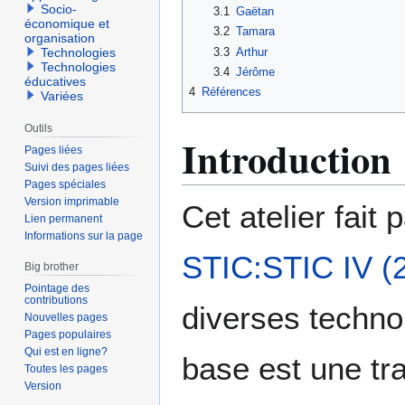
Socio-
3.1
Gaëtan
économique et
3.2
Tamara
organisation
3.3
Arthur
Technologies
Technologies
3.4
Jérôme
éducatives
4
Références
Variées
Outils
Introduction
Pages liées
Suivi des pages liées
Pages spéciales
Version imprimable
Cet atelier fait
Lien permanent
Informations sur la page
STIC:STIC IV (
Big brother
Pointage des
contributions
diverses techno
Nouvelles pages
Pages populaires
Qui est en ligne?
base est une tra
Toutes les pages
Version