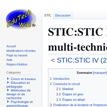
STIC
Discussion
STIC
:
STIC I
multi-techn
Accueil
Modifications récentes
Page au hasard
<
STIC:STIC IV (
Aide
Règles d'édition
Aller
Aller
Sommaire
Catégories
à
à
1
Introduction
Cours et travaux
la
la
Education et
2
Construire le circuit
navigation
recherche
pédagogie
2.1
Matériel
Méthodes de
design et de
2.2
Étapes en gros
recherche
2.3
Étapes en détail
Psychologie et
3
Finalisation de la broderie et l'impres
apprentissage