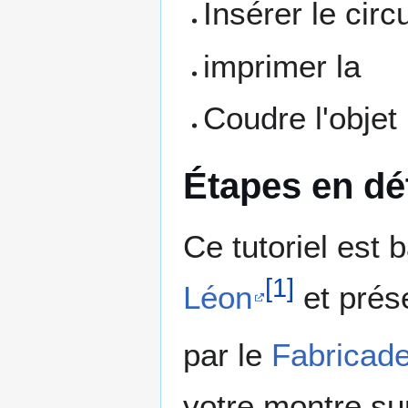
Insérer le circu
imprimer la
Coudre l'objet
Étapes en dét
Ce tutoriel est
[
1
]
Léon
et prés
par le
Fabricad
votre montre su