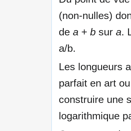
(non-nulles) don
de
a
+
b
sur
a
. 
a/b.
Les longueurs a
parfait en art ou
construire une s
logarithmique pa