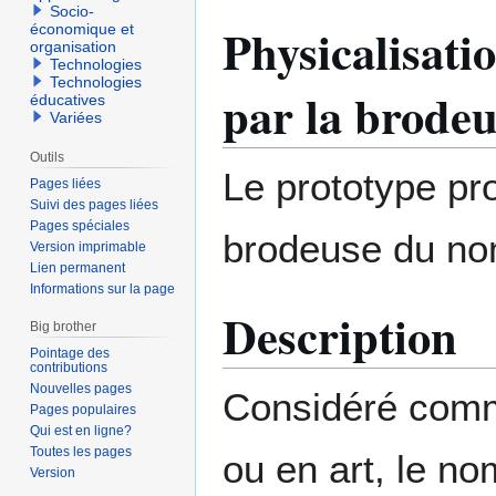
Socio-
Physicalisati
économique et
organisation
Technologies
Technologies
par la brodeu
éducatives
Variées
Outils
Le prototype pro
Pages liées
Suivi des pages liées
Pages spéciales
brodeuse du nom
Version imprimable
Lien permanent
Informations sur la page
Description
Big brother
Pointage des
contributions
Nouvelles pages
Considéré comme
Pages populaires
Qui est en ligne?
Toutes les pages
ou en art, le n
Version