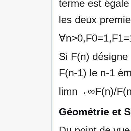
terme est égal
les deux premie
∀
n
>
0
,
F
0
=
1
,
F
1
=
Si F(n) désigne 
F(n-1) le n-1 èm
lim
n
→
∞
F
(
n
)
/
F
(
Géométrie et S
Du point de vue