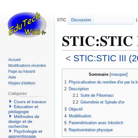
STIC
Discussion
L
STIC
:
STIC 
<
STIC:STIC III (
Accueil
Modifications récentes
Aller
Aller
Page au hasard
Sommaire
Aide
à
à
1
Physicalisation du nombre d'or par la 
Règles d'édition
la
la
2
Description
navigation
recherche
Catégories
2.1
Suite de Fibonnaci
Cours et travaux
2.2
Géométrie et Spirale d'or
Education et
3
Objectif
pédagogie
4
Modélisation
Méthodes de
design et de
5
Paramétrisation avec Inkstitch
recherche
6
Représentation physique
Psychologie et
apprentissage