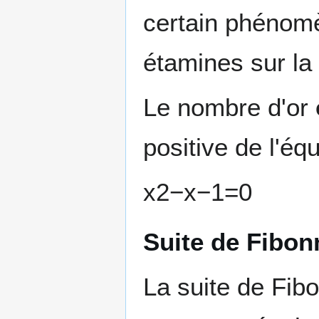
certain phénomè
étamines sur la 
Le nombre d'or
positive de l'éq
x
2
−
x
−
1
=
0
Suite de Fibon
La suite de Fibo