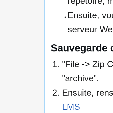
répetoire, 
Ensuite, vo
serveur Web
Sauvegarde
"File -> Zip 
"archive".
Ensuite, ren
LMS