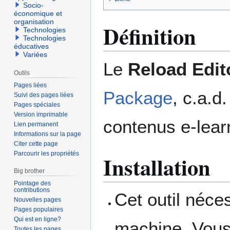
Socio-
économique et
organisation
Définition
Technologies
Technologies
éducatives
Variées
Le
Reload Edit
Outils
Pages liées
Package
, c.a.d
Suivi des pages liées
Pages spéciales
Version imprimable
contenus e-lear
Lien permanent
Informations sur la page
Citer cette page
Parcourir les propriétés
Installation
Big brother
Pointage des
contributions
Cet outil néces
Nouvelles pages
Pages populaires
Qui est en ligne?
machine. Vous
Toutes les pages