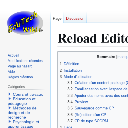
Page
Discussion
Reload Edit
Aller
Aller
Accueil
Sommaire
à
à
Modifications récentes
1
Définition
Page au hasard
la
la
2
Installation
Aide
navigation
recherche
3
Mode d'utilisation
Règles d'édition
3.1
Création d'un content package (
Catégories
3.2
Familiarisation avec l'espace de 
Cours et travaux
3.3
Ajouter des items avec des cont
Education et
3.4
Preview
pédagogie
Méthodes de
3.5
Sauvegarde comme CP
design et de
3.6
(Re)edition d'un CP
recherche
3.7
CP de type SCORM
Psychologie et
apprentissage
4
Liens