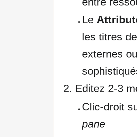
entre resso
Le
Attribu
les titres 
externes ou
sophistiqués
Editez 2-3 m
Clic-droit s
pane