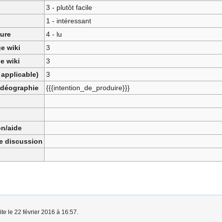
3 - plutôt facile
1 - intéressant
ture
4 - lu
e wiki
3
e wiki
3
 applicable)
3
vidéographie
{{{intention_de_produire}}}
n/aide
ge discussion
ite le 22 février 2016 à 16:57.