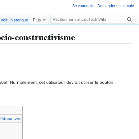
Se connecter
Demander un compte
R
Voir l’historique
Plus
e
c
cio-constructivisme
h
e
r
c
h
e
r
et. Normalement, cet utilisateur devrait utiliser le bouton
 éducatives