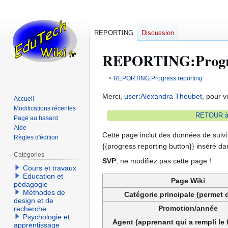
REPORTING
Discussion
REPORTING
:
Prog
<
REPORTING:Progress reporting
Aller
Aller
Merci,
user:Alexandra Theubet
, pour v
Accueil
à
à
Modifications récentes
RETOUR à l
la
la
Page au hasard
Aide
navigation
recherche
Cette page inclut des données de suivi 
Règles d'édition
{{progress reporting button}} inséré da
Catégories
SVP
, ne modifiez pas cette page !
Cours et travaux
Education et
Page Wiki
pédagogie
Méthodes de
Catégorie principale (permet d
design et de
Promotion/année
recherche
Psychologie et
Agent (apprenant qui a rempli le 
apprentissage