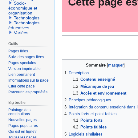
Cette page es
Socio-
économique et
organisation
Technologies
Technologies
éducatives
Variées
Outils
Pages liées
Suivi des pages liées
Pages spéciales
Sommaire
Version imprimable
1
Description
Lien permanent
1.1
Contenu enseigné
Informations sur la page
1.2
Mécanique de jeu
Citer cette page
Parcourir les propriétés
1.3
Accès et environnement
2
Principes pédagogiques
Big brother
3
Intégration du contenu enseigné dans l
Pointage des
4
Points forts et point faibles
contributions
Nouvelles pages
4.1
Points forts
Pages populaires
4.2
Points faibles
Qui est en ligne?
5
Logiciels similaires
Toutes les pages