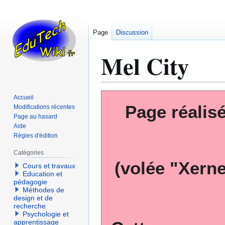
Page
Discussion
Mel City
Aller
Aller
Accueil
Page réalis
à
à
Modifications récentes
Page au hasard
la
la
Aide
navigation
recherche
Règles d'édition
Catégories
(volée "Xern
Cours et travaux
Education et
pédagogie
Méthodes de
design et de
recherche
Psychologie et
apprentissage