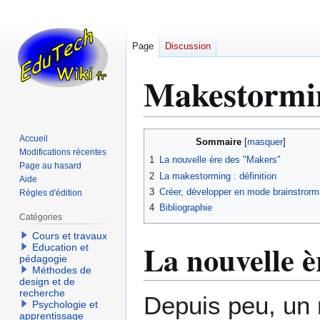
Page
Discussion
Makestormi
Aller
Aller
Accueil
Sommaire
à
à
Modifications récentes
1
La nouvelle ère des "Makers"
Page au hasard
la
la
2
La makestorming : définition
Aide
navigation
recherche
3
Créer, développer en mode brainstrorm
Règles d'édition
4
Bibliographie
Catégories
Cours et travaux
La nouvelle 
Education et
pédagogie
Méthodes de
design et de
recherche
Depuis peu, un 
Psychologie et
apprentissage