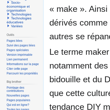
Socio-
« make ». Ainsi 
économique et
organisation
Technologies
Technologies
dérivés comme 
éducatives
Variées
autres se répan
Outils
Pages liées
Suivi des pages liées
Le terme maker 
Pages spéciales
Version imprimable
Lien permanent
notamment des h
Informations sur la page
Citer cette page
Parcourir les propriétés
bidouille et du 
Big brother
Pointage des
que cette cultu
contributions
Nouvelles pages
Pages populaires
tendance DIY mai
Qui est en ligne?
Toutes les pages