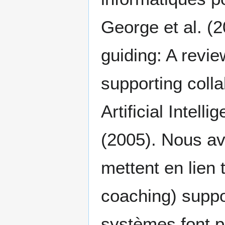
George et al. (
guiding: A revie
supporting colla
Artificial Intell
(2005). Nous avo
mettent en lien 
coaching) suppor
systèmes font par