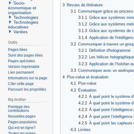
Socio-
3
Revues de littérature
économique et
3.1
Communiquer grâce au process awa
organisation
Technologies
3.1.1
Grâce aux systèmes miro
Technologies
3.1.2
Grâce aux systèmes méta
éducatives
3.1.3
Grâce aux systèmes de c
Variées
3.1.4
Application de l'intelligen
Outils
3.2
Communiquer à travers un group
Pages liées
3.2.1
Définition d'hologramme
Suivi des pages liées
3.2.2
Les hélices holographique
Pages spéciales
3.2.3
Application de l’holofan 
Version imprimable
3.3
Communiquer avec un workspace 
Lien permanent
4
Plus-value et évaluation
Informations sur la page
4.1
Plus-value
Citer cette page
Parcourir les propriétés
4.2
Évaluation
4.2.1
À quel point le système d’h
Big brother
4.2.2
À quel point le système d’h
Pointage des
4.2.3
À quel point l’intelligence a
contributions
4.2.4
À quel point l’intelligence 
Nouvelles pages
Pages populaires
4.2.5
À quel point les capteurs 
Qui est en ligne?
4.3
Limites
Toutes les pages