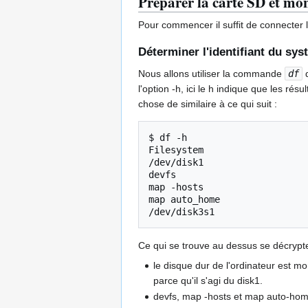
Préparer la carte SD et mon
Pour commencer il suffit de connecter la
Déterminer l'identifiant du sys
Nous allons utiliser la commande
df
q
l'option -h, ici le h indique que les r
chose de similaire à ce qui suit :
$
df
-h

Filesystem
/dev/disk1
devfs
map
-hosts
map
auto_home
/dev/disk3s1
Ce qui se trouve au dessus se décrypte
le disque dur de l'ordinateur est mo
parce qu'il s'agi du disk1.
devfs, map -hosts et map auto-home