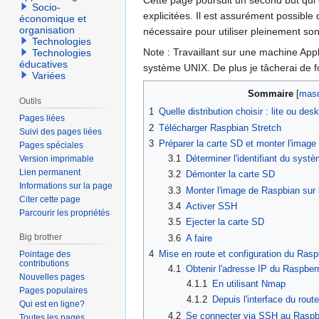
Cette page poursuit un second but qui e
Socio-
explicitées. Il est assurément possibl
économique et
organisation
nécessaire pour utiliser pleinement so
Technologies
Note : Travaillant sur une machine Appl
Technologies
éducatives
système UNIX. De plus je tâcherai de fo
Variées
Sommaire
Outils
1
Quelle distribution choisir : lite ou des
Pages liées
2
Télécharger Raspbian Stretch
Suivi des pages liées
3
Préparer la carte SD et monter l'imag
Pages spéciales
3.1
Déterminer l'identifiant du systè
Version imprimable
Lien permanent
3.2
Démonter la carte SD
Informations sur la page
3.3
Monter l'image de Raspbian sur 
Citer cette page
3.4
Activer SSH
Parcourir les propriétés
3.5
Ejecter la carte SD
Big brother
3.6
A faire
4
Mise en route et configuration du Rasp
Pointage des
contributions
4.1
Obtenir l'adresse IP du Raspber
Nouvelles pages
4.1.1
En utilisant Nmap
Pages populaires
4.1.2
Depuis l'interface du rout
Qui est en ligne?
4.2
Se connecter via SSH au Raspb
Toutes les pages