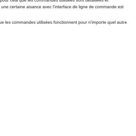
t pour cela que les commandes utilisées sont détaillées et
s une certaine aisance avec l'interface de ligne de commande est
 que les commandes utilisées fonctionnent pour n'importe quel autre