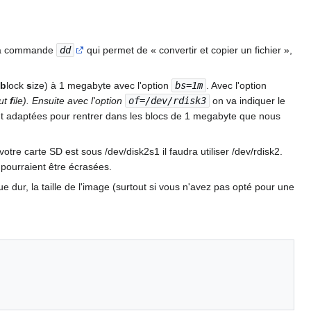
r la commande
dd
qui permet de « convertir et copier un fichier »,
b
lock
s
ize) à 1 megabyte avec l'option
bs=1m
. Avec l'option
ut
f
ile). Ensuite avec l'option
of=/dev/rdisk3
on va indiquer le
t adaptées pour rentrer dans les blocs de 1 megabyte que nous
otre carte SD est sous /dev/disk2s1 il faudra utiliser /dev/rdisk2.
 pourraient être écrasées.
e dur, la taille de l'image (surtout si vous n'avez pas opté pour une