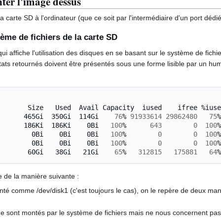
ter l'image dessus
 carte SD à l'ordinateur (que ce soit par l'intermédiaire d'un port dédié
tème de fichiers de la carte SD
ui affiche l'utilisation des disques en se basant sur le système de fich
ésultats retournés doivent être présentés sous une forme lisible par un h
Size
Used
Avail
Capacity
iused
ifree
%iuse
465Gi
350Gi
114Gi
76
%
91933614
29862480
75
%
186Ki
186Ki
0Bi
100
%
643
0
100
%
0Bi
0Bi
0Bi
100
%
0
0
100
%
0Bi
0Bi
0Bi
100
%
0
0
100
%
60Gi
38Gi
21Gi
65
%
312815
175881
64
%
 de la manière suivante :
nté comme /dev/disk1 (c'est toujours le cas), on le repère de deux maniè
 sont montés par le système de fichiers mais ne nous concernent pas 