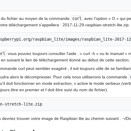
t du fichier au moyen de la commande
curl
avec l'option « O » qui pe
votre téléchargement s'appellera : 2017-11-29-raspbian-stretch-lite.zip.
url
vous pouvez toujours consulter l'aide : « curl -h » ou le manuel « man
 en suivant le lien de téléchargement donné au début de cette section, c
commande curl peut sembler exagéré , il est toujours utile de se famili
faudra alors le décompresser. Pour cela nous utiliserons la commande
 qu'il doit fonctionner en mode extraction, v active le mode verbeux
(ver
ours être en premier et f doit être suivi du nom de fichier).
 devriez trouver votre image de Raspbian lite au chemin suivant :
~/Do