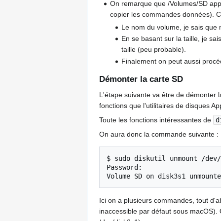
On remarque que /Volumes/SD apparaî
copier les commandes données). C'es
Le nom du volume, je sais que m
En se basant sur la taille, je 
taille (peu probable).
Finalement on peut aussi procé
Démonter la carte SD
L'étape suivante va être de démonter la
fonctions que l'utilitaires de disques A
Toute les fonctions intéressantes de
d
On aura donc la commande suivante :
$
sudo
diskutil
unmount
/dev/
Password:

Volume
SD
on
disk3s1
Ici on a plusieurs commandes, tout d'a
inaccessible par défaut sous macOS). O