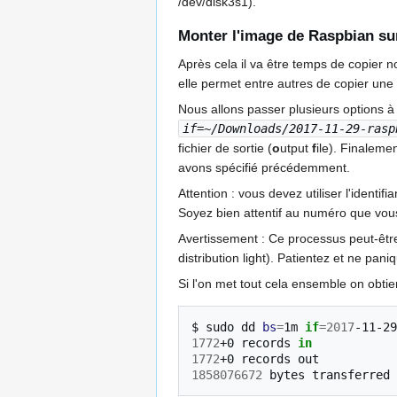
/dev/disk3s1).
Monter l'image de Raspbian sur
Après cela il va être temps de copier 
elle permet entre autres de copier un
Nous allons passer plusieurs options
if=~/Downloads/2017-11-29-rasp
fichier de sortie (
o
utput
f
ile). Finalemen
avons spécifié précédemment.
Attention : vous devez utiliser l'identi
Soyez bien attentif au numéro que vous
Avertissement : Ce processus peut-être l
distribution light). Patientez et ne pani
Si l'on met tout cela ensemble on obtien
$
sudo
dd
bs
=
1m
if
=
2017
-11-29
1772
+0
records
in
1772
+0
records
1858076672
bytes
transferred