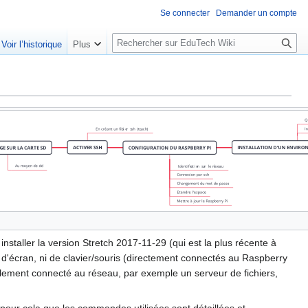
Se connecter
Demander un compte
R
Voir l’historique
Plus
e
c
h
e
r
c
h
e
r
nstaller la version Stretch 2017-11-29 (qui est la plus récente à
iser d'écran, ni de clavier/souris (directement connectés au Raspberry
mplement connecté au réseau, par exemple un serveur de fichiers,