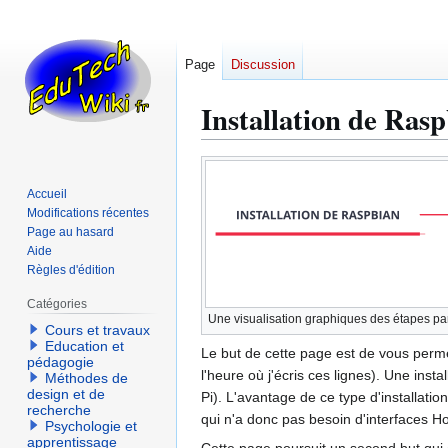
Page
Discussion
Installation de Ras
Aller
Aller
à
à
Accueil
la
la
Modifications récentes
navigation
recherche
Page au hasard
Aide
Règles d'édition
Catégories
Une visualisation graphiques des étapes par 
Cours et travaux
Education et
Le but de cette page est de vous perme
pédagogie
l'heure où j'écris ces lignes). Une inst
Méthodes de
design et de
Pi). L'avantage de ce type d'installati
recherche
qui n'a donc pas besoin d'interfaces H
Psychologie et
apprentissage