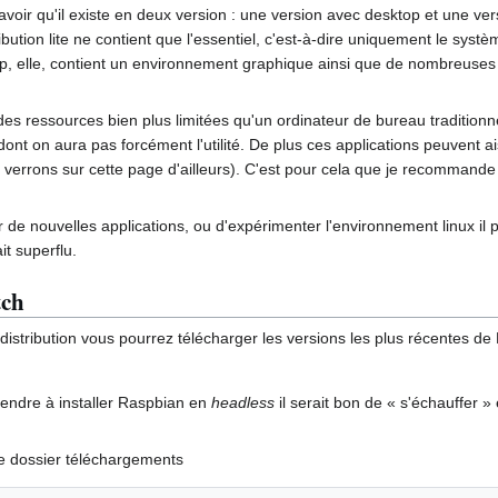
voir qu'il existe en deux version : une version avec desktop et une vers
ribution lite ne contient que l'essentiel, c'est-à-dire uniquement le systè
op, elle, contient un environnement graphique ainsi que de nombreuses 
s ressources bien plus limitées qu'un ordinateur de bureau traditionn
 dont on aura pas forcément l'utilité. De plus ces applications peuvent a
le verrons sur cette page d'ailleurs). C'est pour cela que je recommande 
 de nouvelles applications, ou d'expérimenter l'environnement linux il p
it superflu.
tch
distribution vous pourrez télécharger les versions les plus récentes d
endre à installer Raspbian en
headless
il serait bon de « s'échauffer 
re dossier téléchargements