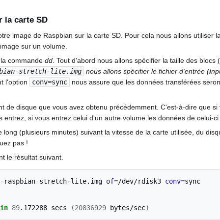
 la carte SD
notre image de Raspbian sur la carte SD. Pour cela nous allons utilise
e image sur un volume.
 à la commande
dd
. Tout d'abord nous allons spécifier la taille des blocs (
bian-stretch-lite.img
nous allons spécifier le fichier d'entrée (
i
np
t l'option
conv=sync
nous assure que les données transférées seron
fiant de disque que vous avez obtenu précédemment. C'est-à-dire que si v
 entrez, si vous entrez celui d'un autre volume les données de celui-ci
ong (plusieurs minutes) suivant la vitesse de la carte utilisée, du disqu
quez pas !
t le résultat suivant.
-raspbian-stretch-lite.img
of
=
/dev/rdisk3
conv
=
in
89
.172288
secs
(
20836929
bytes/sec
)