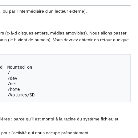
, ou par l'intermédiaire d'un lecteur externe).
iers (c-à-d disques entiers, médias amovibles). Nous allons passer
umain (le h vient de humain). Vous devriez obtenir en retour quelque
d
Mounted
on

/

/dev

/net

/home

res : parce qu'il est monté à la racine du système fichier, et
pour l'activité qui nous occupe présentement.