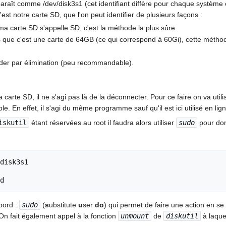
t comme /dev/disk3s1 (cet identifiant diffère pour chaque système c'es
t notre carte SD, que l'on peut identifier de plusieurs façons :
a carte SD s'appelle SD, c'est la méthode la plus sûre.
sais que c'est une carte de 64GB (ce qui correspond à 60Gi), cette mé
der par élimination (peu recommandable).
 carte SD, il ne s'agi pas là de la déconnecter. Pour ce faire on va ut
pple. En effet, il s'agi du même programme sauf qu'il est ici utilisé en 
iskutil
étant réservées au root il faudra alors utiliser
sudo
pour don
disk3s1

bord :
sudo
(
s
ubstitute
u
ser
do
) qui permet de faire une action en se 
n fait également appel à la fonction
unmount
de
diskutil
à laque