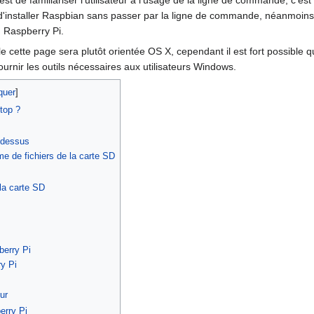
st de familiariser l'utilisateur à l'usage de la ligne de commande, c'es
e d'installer Raspbian sans passer par la ligne de commande, néanmoin
n Raspberry Pi.
e cette page sera plutôt orientée OS X, cependant il est fort possible
urnir les outils nécessaires aux utilisateurs Windows.
ktop ?
e dessus
me de fichiers de la carte SD
la carte SD
berry Pi
ry Pi
eur
erry Pi