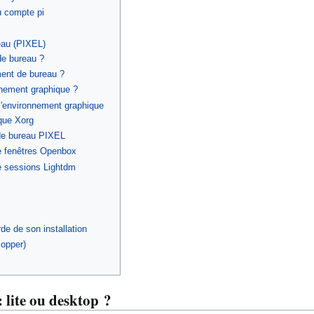
u compte pi
eau (PIXEL)
de bureau ?
ment de bureau ?
nement graphique ?
l'environnement graphique
ique Xorg
 de bureau PIXEL
de fenêtres Openbox
de sessions Lightdm
de de son installation
lopper)
: lite ou desktop ?