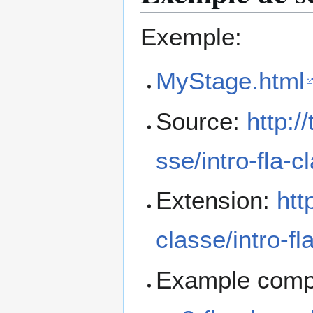
Exemple:
MyStage.html
Source:
http:/
sse/intro-fla-c
Extension:
htt
classe/intro-f
Example comp