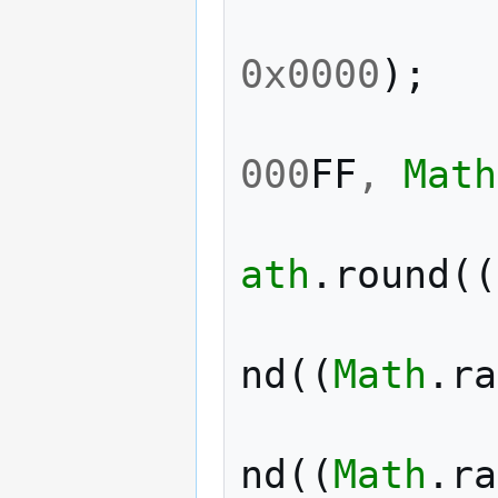
0x0000
);
000
FF
,
Math
ath
.
round
((
nd
((
Math
.
ra
nd
((
Math
.
ra