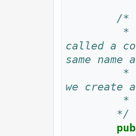
/*
		 * This is a special method, 
called a co
same name a
		 * automatically called each time 
we create a
		 *
		*/
pub