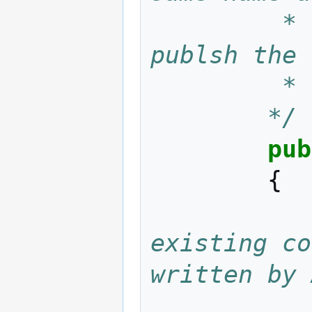
		 * automatically called when we 
publsh the 
		 *
		*/
pub
{
existing co
written by 