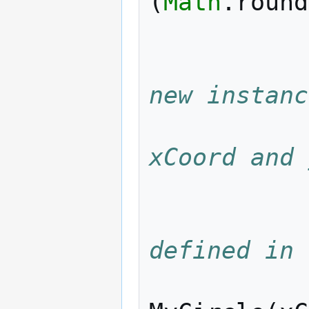
(
Math
.
round
new instanc
xCoord and 
defined in 