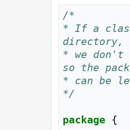
/*
* If a clas
directory, 
* we don't 
so the pack
* can be le
*/
package
{