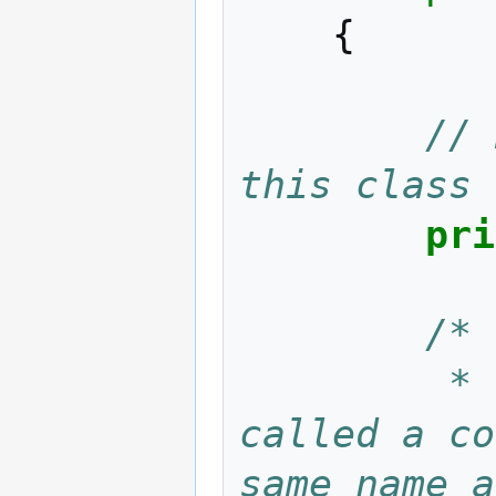
{
// 
this class
pri
/*
		 * This is a special method, 
called a co
same name a