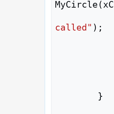
MyCircle
(
xC
called"
);
}