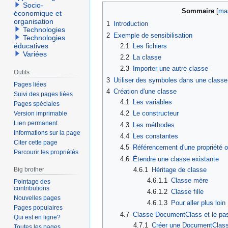
Socio-
Sommaire
économique et
organisation
1
Introduction
Technologies
2
Exemple de sensibilisation
Technologies
éducatives
2.1
Les fichiers
Variées
2.2
La classe
2.3
Importer une autre classe
Outils
3
Utiliser des symboles dans une classe
Pages liées
4
Création d'une classe
Suivi des pages liées
4.1
Les variables
Pages spéciales
4.2
Le constructeur
Version imprimable
Lien permanent
4.3
Les méthodes
Informations sur la page
4.4
Les constantes
Citer cette page
4.5
Référencement d'une propriété 
Parcourir les propriétés
4.6
Étendre une classe existante
4.6.1
Héritage de classe
Big brother
4.6.1.1
Classe mère
Pointage des
contributions
4.6.1.2
Classe fille
Nouvelles pages
4.6.1.3
Pour aller plus loin
Pages populaires
4.7
Classe DocumentClass et le pas
Qui est en ligne?
4.7.1
Créer une DocumentClas
Toutes les pages