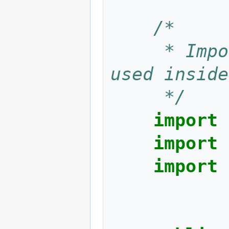
/*
	 * Import the libraries that will be 
used inside
	 */
import
import
import