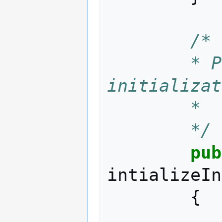
/*
		* Perform the creation and the 
initializat
		*
		*/
pub
intializeIn
{