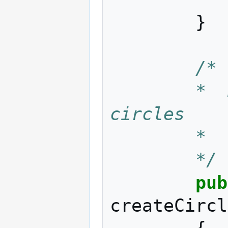
}
/*
		*  Handle the creation of new 
circles
		*  
		*/
pub
createCircl