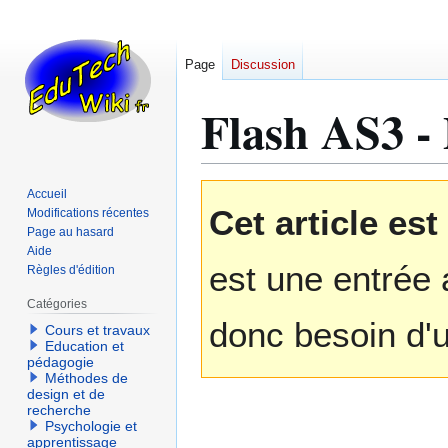
Page
Discussion
Flash AS3 -
Aller
Aller
Accueil
Cet article es
à
à
Modifications récentes
Page au hasard
la
la
Aide
navigation
recherche
est une entrée 
Règles d'édition
Catégories
donc besoin d'u
Cours et travaux
Education et
pédagogie
Méthodes de
design et de
recherche
Psychologie et
apprentissage