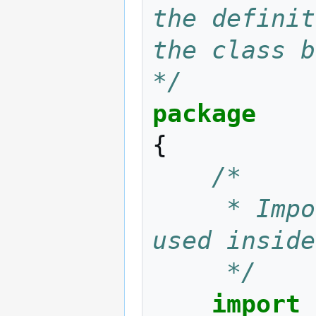
the definit
the class b
*/
package
{
/*
	 * Import the libraries that will be 
used inside
	 */
import