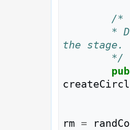
/*
		* Draw the circle and add it to 
the stage.
		*/
pub
createCircl
rm
=
randCo