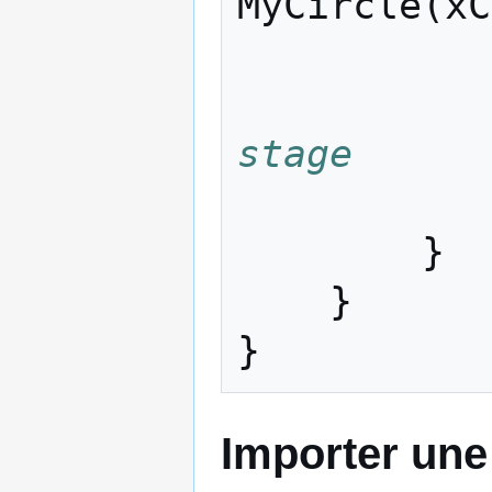
MyCircle
(
xC
stage
}
}
}
Importer une