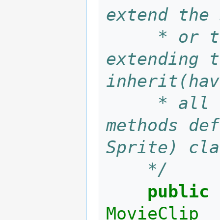
extend the 
	 * or the MovieClip class. By 
extending t
inherit(hav
	 * all the properties(fields) and 
methods def
Sprite) cla
	*/
public
MovieClip