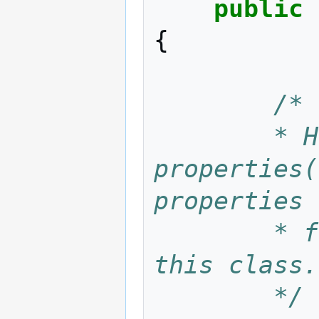
public
{
/*
		* Here we define the 
properties(
properties 
		* for each new object instance of 
this class.
		*/