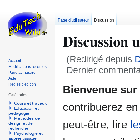
Page d’utilisateur
Discussion
Discussion u
(Redirigé depuis
D
Accueil
Modifications récentes
Dernier commenta
Page au hasard
Aide
Aller
Aller
Règles d'édition
Bienvenue su
à
à
Catégories
la
la
contribuerez en 
Cours et travaux
navigation
recherche
Education et
pédagogie
Méthodes de
peut-être, lire
l
design et de
recherche
Psychologie et
apprentissage