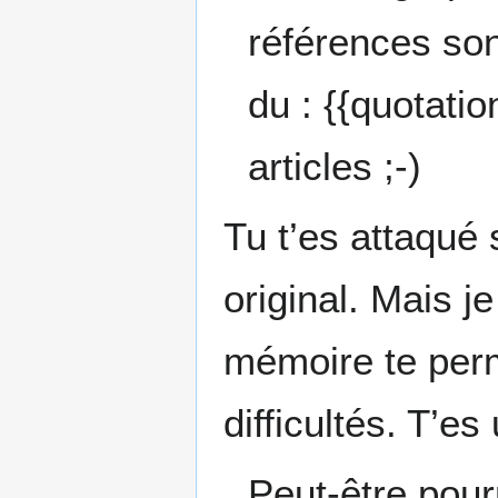
références son
du : {{quotati
articles ;-)
Tu t’es attaqué 
original. Mais j
mémoire te perm
difficultés. T’es
Peut-être pour