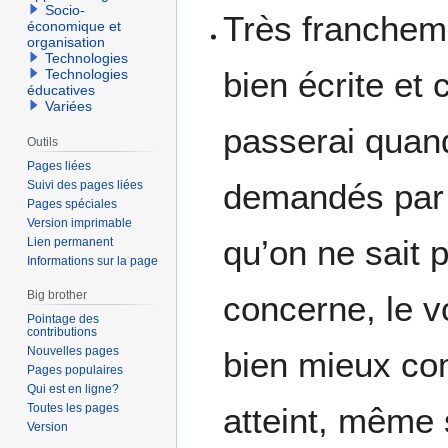
Socio-
Très francheme
économique et
organisation
Technologies
bien écrite et 
Technologies
éducatives
Variées
passerai quand
Outils
Pages liées
demandés par D
Suivi des pages liées
Pages spéciales
Version imprimable
qu’on ne sait 
Lien permanent
Informations sur la page
Big brother
concerne, le v
Pointage des
contributions
Nouvelles pages
bien mieux co
Pages populaires
Qui est en ligne?
Toutes les pages
atteint, même 
Version