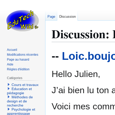
Page
Discussion
Discussion
:
Aller
Aller
Accueil
--
Loic.bouj
à
à
Modifications récentes
Page au hasard
la
la
Aide
navigation
recherche
Règles d'édition
Hello Julien,
Catégories
Cours et travaux
J’ai bien lu ton
Education et
pédagogie
Méthodes de
design et de
Voici mes comme
recherche
Psychologie et
apprentissage